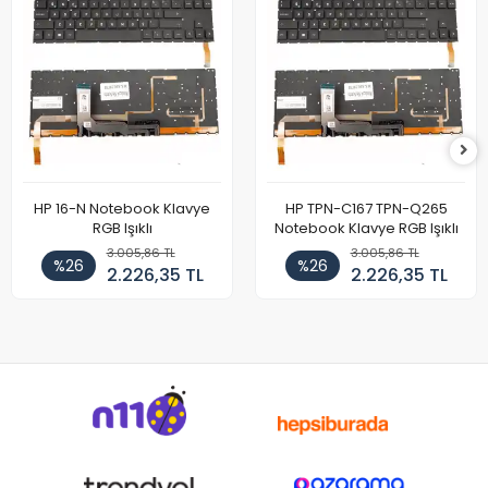
HP 16-N Notebook Klavye
HP TPN-C167 TPN-Q265
RGB Işıklı
Notebook Klavye RGB Işıklı
3.005,86 TL
3.005,86 TL
%26
%26
2.226,35 TL
2.226,35 TL