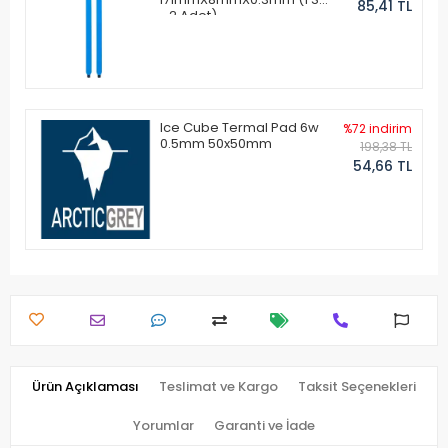
85,41 TL
- 2 Adet)
Ice Cube Termal Pad 6w
%72 indirim
0.5mm 50x50mm
198,38 TL
54,66 TL
Ürün Açıklaması
Teslimat ve Kargo
Taksit Seçenekleri
Yorumlar
Garanti ve İade