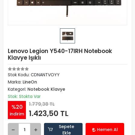
Lenovo Legion Y540-17IRH Notebook
Klavye Işıklı
Stok Kodu: CDNANTVOYY
Marka:
LineOn
Kategori:
Notebook Klavye
Stok: Stokta Var
1.779,38 TL
%20
1.423,50 TL
indirim
Sepete
Hemen Al
Ekle