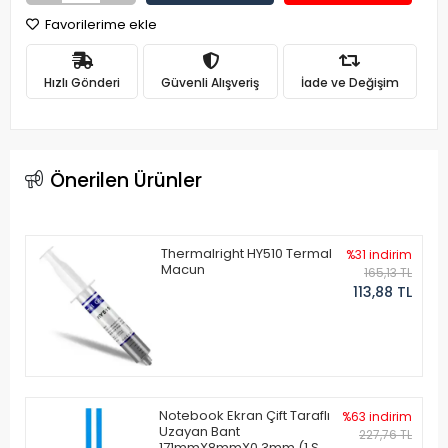
Favorilerime ekle
Hızlı Gönderi
Güvenli Alışveriş
İade ve Değişim
Önerilen Ürünler
Thermalright HY510 Termal
%31 indirim
Macun
165,13 TL
113,88 TL
Notebook Ekran Çift Taraflı
%63 indirim
Uzayan Bant
227,76 TL
171mmX8mmX0.3mm (1 Set