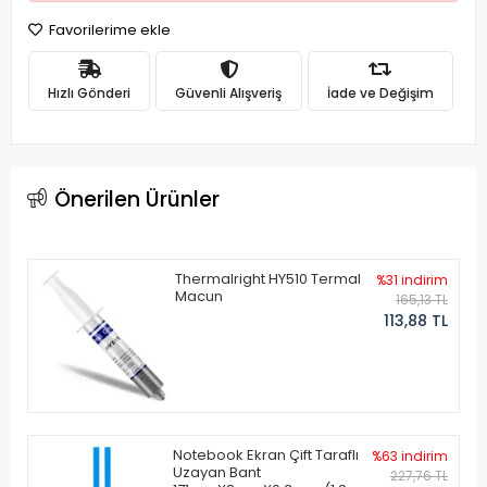
Favorilerime ekle
Hızlı Gönderi
Güvenli Alışveriş
İade ve Değişim
Önerilen Ürünler
Thermalright HY510 Termal
%31 indirim
Macun
165,13 TL
113,88 TL
Notebook Ekran Çift Taraflı
%63 indirim
Uzayan Bant
227,76 TL