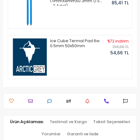
171mmX8mmX0.3mm (1 Set
85,41 TL
- 2 Adet)
Ice Cube Termal Pad 6w
%72 indirim
0.5mm 50x50mm
198,38 TL
54,66 TL
Ürün Açıklaması
Teslimat ve Kargo
Taksit Seçenekleri
Yorumlar
Garanti ve İade