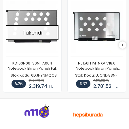
Tükendi
KD160N06-30NI-A004
NE156FHM-NXA V18.0
Notebook Ekran Paneli Full
Notebook Ekran Paneli
HD
144Hz
Stok Kodu: 6DJHYNMQCS
Stok Kodu: LUCNLF83NF
3.131,70 TL
4.115,62 TL
%26
%32
2.319,74 TL
2.781,52 TL