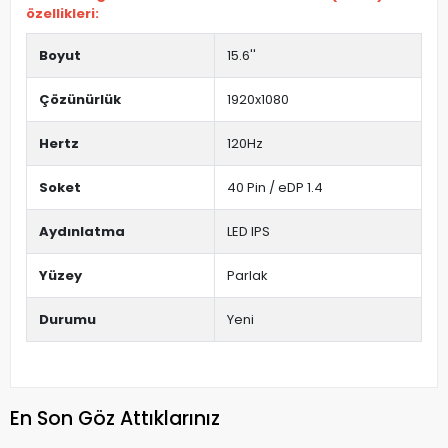
özellikleri:
Boyut
15.6''
Çözünürlük
1920x1080
Hertz
120Hz
Soket
40 Pin / eDP 1.4
Aydınlatma
LED IPS
Yüzey
Parlak
Durumu
Yeni
En Son Göz Attıklarınız