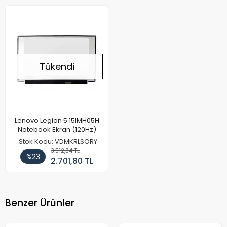
Tükendi
Lenovo Legion 5 15IMH05H
Notebook Ekran (120Hz)
Stok Kodu: VDMKRLSORY
3.512,34 TL
%23
2.701,80 TL
Benzer Ürünler