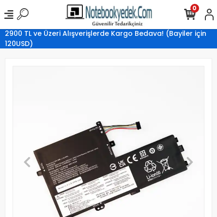
0
2900 TL ve Üzeri Alışverişlerde Kargo Bedava! (Bayiler için
120USD)