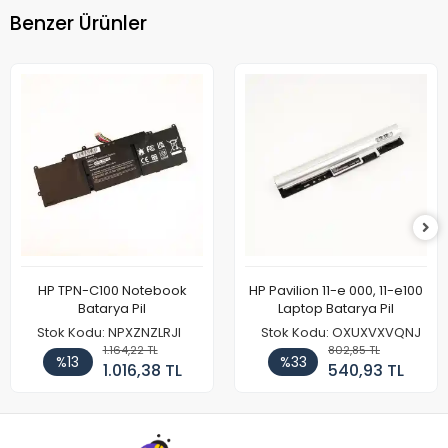
Benzer Ürünler
HP TPN-C100 Notebook
HP Pavilion 11-e 000, 11-e100
Batarya Pil
Laptop Batarya Pil
Stok Kodu: NPXZNZLRJI
Stok Kodu: OXUXVXVQNJ
1.164,22 TL
802,85 TL
%13
%33
1.016,38 TL
540,93 TL