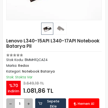
Lenovo L340-15API L340-17API Notebook
Batarya Pil
Stok Kodu: 8MMH1QCAZ4
Marka:
Redox
Kategori:
Notebook Batarya
Stok: Stokta Var
3.649,18 TL
%70
1.081,86 TL
indirim
Sepete
Hemen Al
Ekle