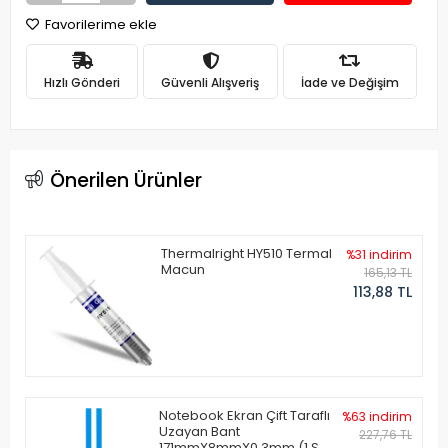
Favorilerime ekle
Hızlı Gönderi
Güvenli Alışveriş
İade ve Değişim
Önerilen Ürünler
Thermalright HY510 Termal
%31 indirim
Macun
165,13 TL
113,88 TL
Notebook Ekran Çift Taraflı
%63 indirim
Uzayan Bant
227,76 TL
171mmX8mmX0.3mm (1 Set