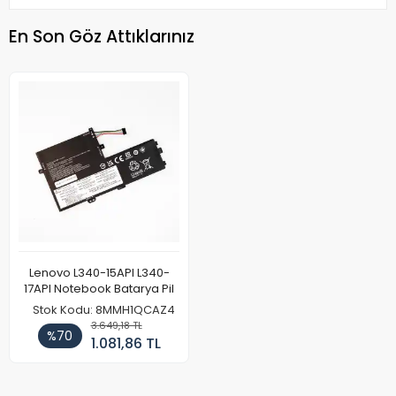
En Son Göz Attıklarınız
Lenovo L340-15API L340-
17API Notebook Batarya Pil
Stok Kodu: 8MMH1QCAZ4
3.649,18 TL
%70
1.081,86 TL