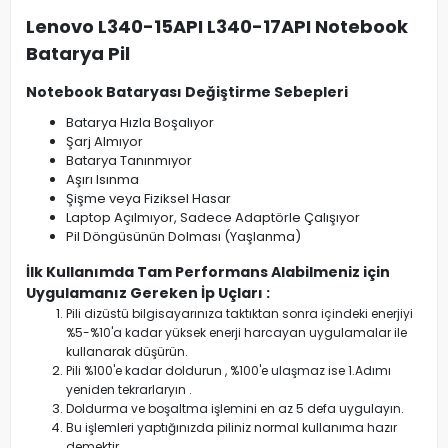
Lenovo L340-15API L340-17API Notebook
Batarya Pil
Notebook Bataryası Değiştirme Sebepleri
Batarya Hızla Boşalıyor
Şarj Almıyor
Batarya Tanınmıyor
Aşırı Isınma
Şişme veya Fiziksel Hasar
Laptop Açılmıyor, Sadece Adaptörle Çalışıyor
Pil Döngüsünün Dolması (Yaşlanma)
İlk Kullanımda Tam Performans Alabilmeniz için
Uygulamanız Gereken İp Uçları :
Pili dizüstü bilgisayarınıza taktıktan sonra içindeki enerjiyi
%5-%10'a kadar yüksek enerji harcayan uygulamalar ile
kullanarak düşürün.
Pili %100'e kadar doldurun , %100'e ulaşmaz ise 1.Adımı
yeniden tekrarlaryın .
Doldurma ve boşaltma işlemini en az 5 defa uygulayın.
Bu işlemleri yaptığınızda piliniz normal kullanıma hazır
demektir.