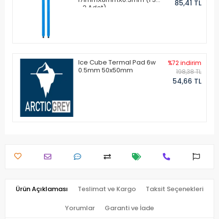
85,41 TL
- 2 Adet)
Ice Cube Termal Pad 6w
%72 indirim
0.5mm 50x50mm
198,38 TL
54,66 TL
Ürün Açıklaması
Teslimat ve Kargo
Taksit Seçenekleri
Yorumlar
Garanti ve İade