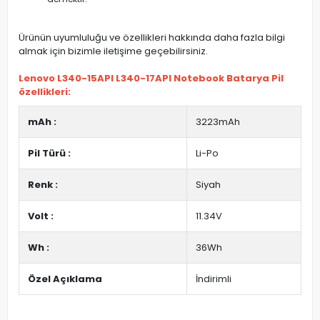
Ürünün uyumluluğu ve özellikleri hakkında daha fazla bilgi
almak için bizimle iletişime geçebilirsiniz.
Lenovo L340-15API L340-17API Notebook Batarya Pil
özellikleri:
mAh :
3223mAh
Pil Türü :
Li-Po
Renk :
Siyah
Volt :
11.34V
Wh :
36Wh
Özel Açıklama
İndirimli