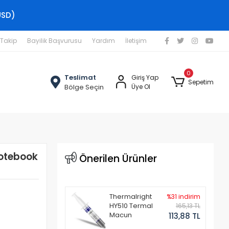
USD)
 Takip
Bayilik Başvurusu
Yardım
İletişim
0
Teslimat
Giriş Yap
Sepetim
Bölge Seçin
Üye Ol
Notebook
Önerilen Ürünler
Thermalright
%31 indirim
HY510 Termal
165,13 TL
Macun
113,88 TL