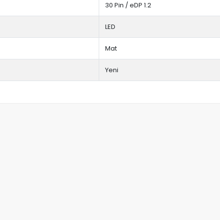
30 Pin / eDP 1.2
LED
Mat
Yeni