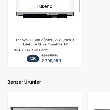
Tükendi
Lenovo L13 Gen 2 (20VH, 20VJ ,20VH)
Notebook Ekran Paneli Full HD
Stok Kodu: AIIAEEVYQY
3.766,58 TL
%26
2.790,06 TL
Benzer Ürünler
Stokta Yok