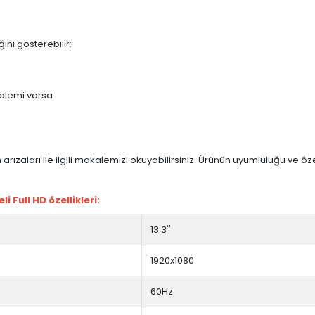
ini gösterebilir:
blemi varsa
arızaları ile ilgili makalemizi okuyabilirsiniz. Ürünün uyumluluğu ve ö
 Full HD özellikleri:
13.3''
1920x1080
60Hz