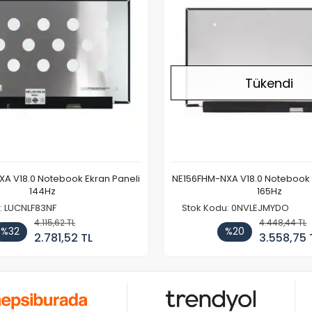
Tükendi
A V18.0 Notebook Ekran Paneli
NE156FHM-NXA V18.0 Notebook 
144Hz
165Hz
: LUCNLF83NF
Stok Kodu: 0NVLEJMYDO
4.115,62 TL
4.448,44 TL
%32
%20
2.781,52 TL
3.558,75 