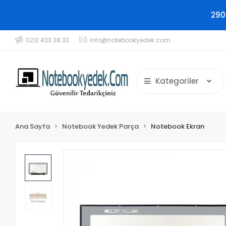
290
0212 433 38 33
info@notebookyedek.com
Kategoriler
Ana Sayfa
Notebook Yedek Parça
Notebook Ekran