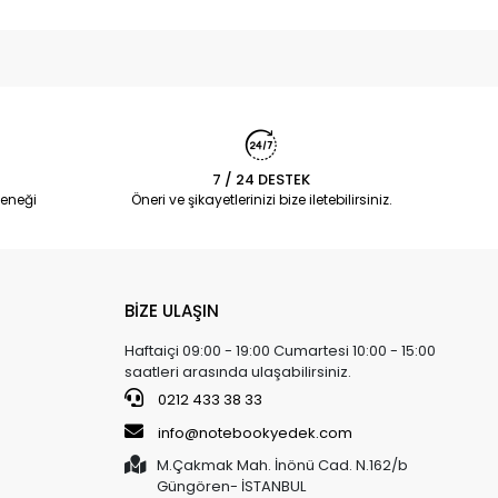
7 / 24 DESTEK
eneği
Öneri ve şikayetlerinizi bize iletebilirsiniz.
BİZE ULAŞIN
Haftaiçi 09:00 - 19:00 Cumartesi 10:00 - 15:00
saatleri arasında ulaşabilirsiniz.
0212 433 38 33
info@notebookyedek.com
M.Çakmak Mah. İnönü Cad. N.162/b
Güngören- İSTANBUL