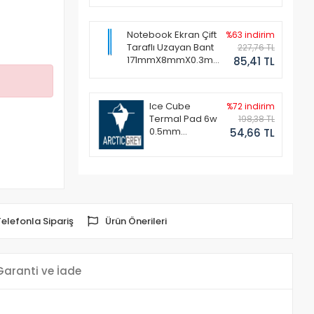
Notebook Ekran Çift
%63 indirim
Taraflı Uzayan Bant
227,76 TL
171mmX8mmX0.3mm
85,41 TL
(1 Set - 2 Adet)
Ice Cube
%72 indirim
Termal Pad 6w
198,38 TL
0.5mm
54,66 TL
50x50mm
Telefonla Sipariş
Ürün Önerileri
Garanti ve İade