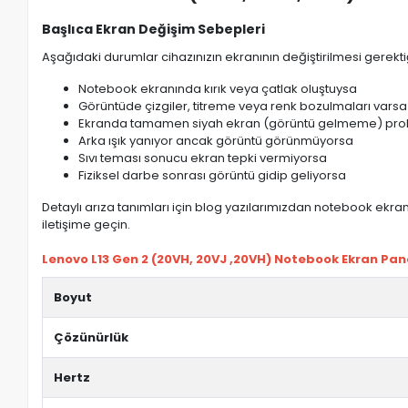
Başlıca Ekran Değişim Sebepleri
Aşağıdaki durumlar cihazınızın ekranının değiştirilmesi gerektiğ
Notebook ekranında kırık veya çatlak oluştuysa
Görüntüde çizgiler, titreme veya renk bozulmaları varsa
Ekranda tamamen siyah ekran (görüntü gelmeme) pro
Arka ışık yanıyor ancak görüntü görünmüyorsa
Sıvı teması sonucu ekran tepki vermiyorsa
Fiziksel darbe sonrası görüntü gidip geliyorsa
Detaylı arıza tanımları için blog yazılarımızdan notebook ekran 
iletişime geçin.
Lenovo L13 Gen 2 (20VH, 20VJ ,20VH) Notebook Ekran Paneli
Boyut
Çözünürlük
Hertz