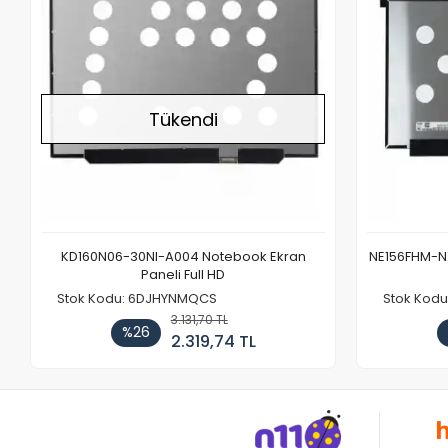
Tükendi
KD160N06-30NI-A004 Notebook Ekran
NE156FHM-NX
Paneli Full HD
Stok Kodu: 6DJHYNMQCS
Stok Kodu
3.131,70 TL
%26
2.319,74 TL