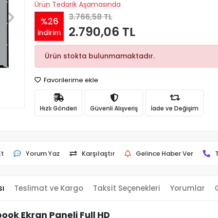
Ürün Tedarik Aşamasında
3.766,58 TL
%26
2.790,06 TL
indirim
Ürün stokta bulunmamaktadır.
Favorilerime ekle
Hızlı Gönderi
Güvenli Alışveriş
İade ve Değişim
Et
Yorum Yaz
Karşılaştır
Gelince Haber Ver
sı
Teslimat ve Kargo
Taksit Seçenekleri
Yorumlar
ook Ekran Paneli Full HD