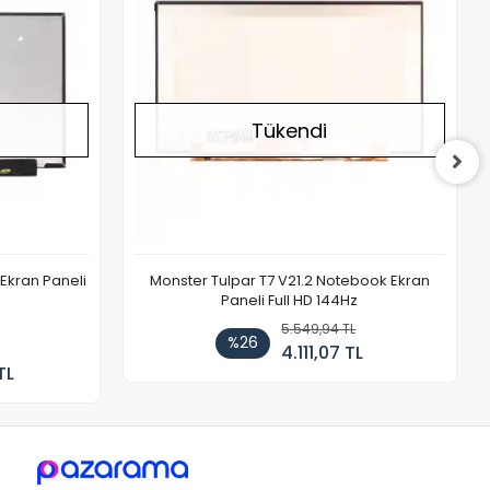
Tükendi
Ekran Paneli
Monster Tulpar T7 V21.2 Notebook Ekran
Paneli Full HD 144Hz
5.549,94 TL
%26
4.111,07 TL
TL