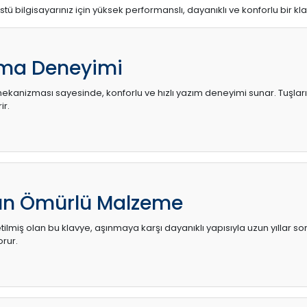
stü bilgisayarınız için yüksek performanslı, dayanıklı ve konforlu bir kl
ma Deneyimi
kanizması sayesinde, konforlu ve hızlı yazım deneyimi sunar. Tuşların d
ir.
zun Ömürlü Malzeme
ilmiş olan bu klavye, aşınmaya karşı dayanıklı yapısıyla uzun yıllar so
orur.