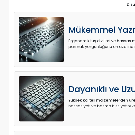
Dizü
Mükemmel Yaz
Ergonomik tuş dizilimi ve hassas me
parmak yorgunluğunu en aza indir
Dayanıklı ve U
Yüksek kaliteli malzemelerden üret
hassasiyeti ve basma hissiyatını k