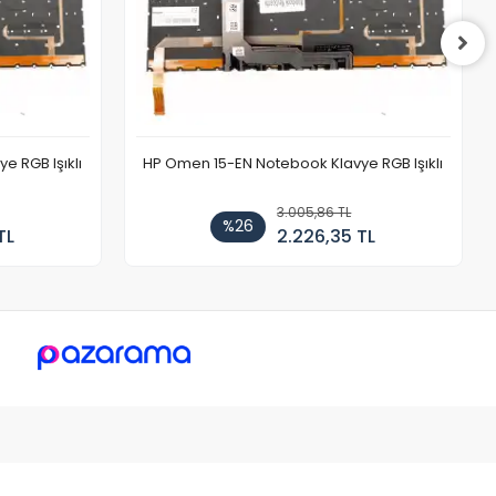
 RGB Işıklı
HP Omen 15-EN Notebook Klavye RGB Işıklı
3.005,86 TL
%26
TL
2.226,35 TL