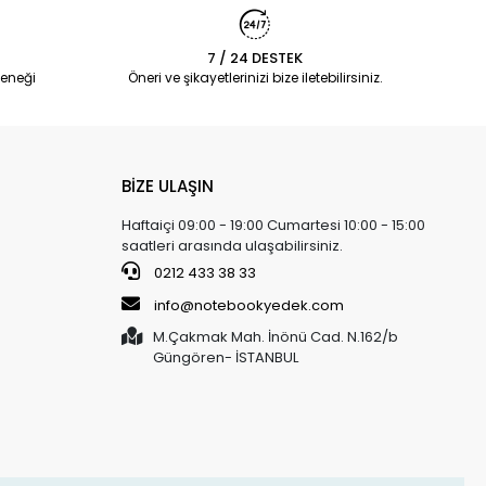
7 / 24 DESTEK
eneği
Öneri ve şikayetlerinizi bize iletebilirsiniz.
BİZE ULAŞIN
Haftaiçi 09:00 - 19:00 Cumartesi 10:00 - 15:00
saatleri arasında ulaşabilirsiniz.
0212 433 38 33
info@notebookyedek.com
M.Çakmak Mah. İnönü Cad. N.162/b
Güngören- İSTANBUL