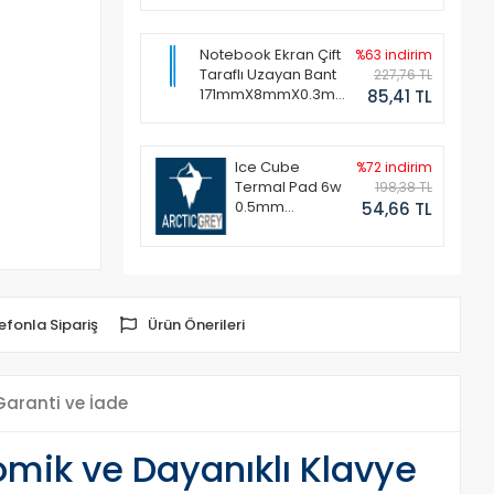
Notebook Ekran Çift
%63 indirim
Taraflı Uzayan Bant
227,76 TL
171mmX8mmX0.3mm
85,41 TL
(1 Set - 2 Adet)
Ice Cube
%72 indirim
Termal Pad 6w
198,38 TL
0.5mm
54,66 TL
50x50mm
efonla Sipariş
Ürün Önerileri
Garanti ve İade
mik ve Dayanıklı Klavye