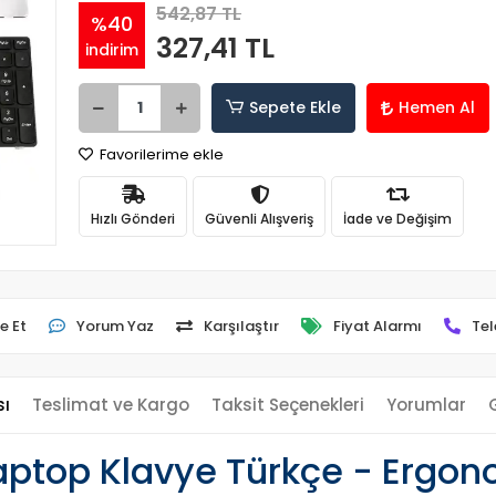
542,87 TL
%40
327,41 TL
indirim
Sepete Ekle
Hemen Al
Favorilerime ekle
Hızlı Gönderi
Güvenli Alışveriş
İade ve Değişim
e Et
Yorum Yaz
Karşılaştır
Fiyat Alarmı
Tel
sı
Teslimat ve Kargo
Taksit Seçenekleri
Yorumlar
ptop Klavye Türkçe - Ergono