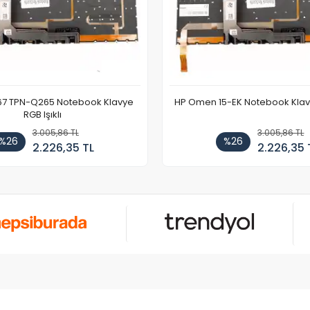
67 TPN-Q265 Notebook Klavye
HP Omen 15-EK Notebook Klavye
RGB Işıklı
3.005,86 TL
3.005,86 TL
%26
%26
2.226,35 TL
2.226,35 