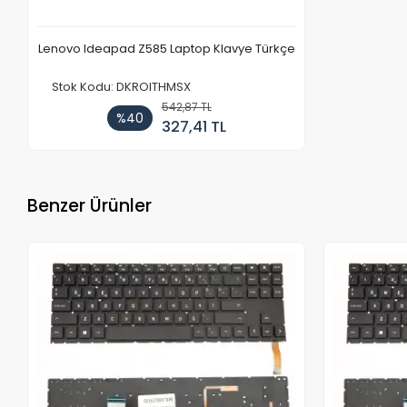
Lenovo Ideapad Z585 Laptop Klavye Türkçe
Stok Kodu: DKROITHMSX
542,87 TL
%40
327,41 TL
Benzer Ürünler