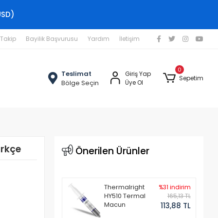
USD)
 Takip
Bayilik Başvurusu
Yardım
İletişim
0
Teslimat
Giriş Yap
Sepetim
Bölge Seçin
Üye Ol
ürkçe
Önerilen Ürünler
Thermalright
%31 indirim
HY510 Termal
165,13 TL
Macun
113,88 TL