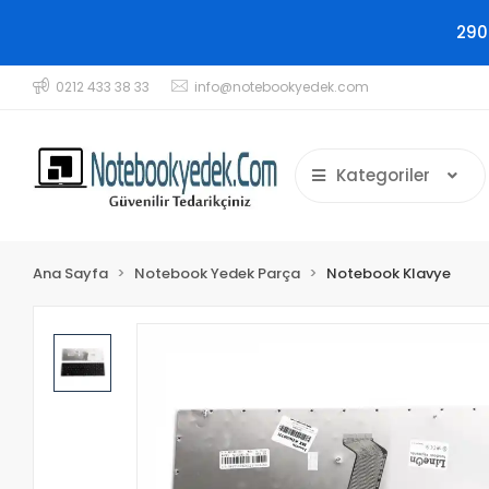
290
0212 433 38 33
info@notebookyedek.com
Kategoriler
Ana Sayfa
Notebook Yedek Parça
Notebook Klavye