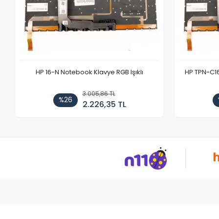
HP 16-N Notebook Klavye RGB Işıklı
HP TPN-C1
3.005,86 TL
%26
2.226,35 TL