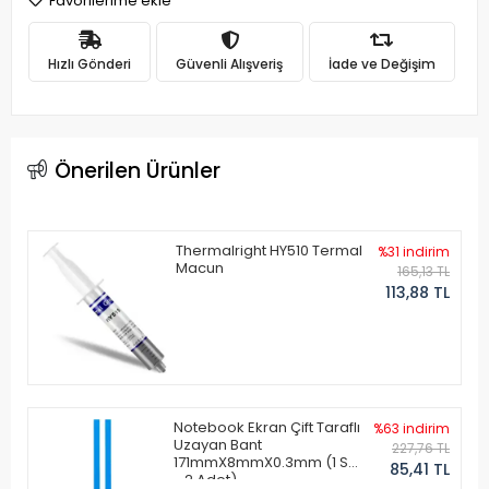
Favorilerime ekle
Hızlı Gönderi
Güvenli Alışveriş
İade ve Değişim
Önerilen Ürünler
Thermalright HY510 Termal
%31 indirim
Macun
165,13 TL
113,88 TL
Notebook Ekran Çift Taraflı
%63 indirim
Uzayan Bant
227,76 TL
171mmX8mmX0.3mm (1 Set
85,41 TL
- 2 Adet)