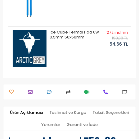
Ice Cube Termal Pad 6w
%72 indirim
0.5mm 50x50mm
198,38 TL
54,66 TL
Ürün Açıklaması
Teslimat ve Kargo
Taksit Seçenekleri
Yorumlar
Garanti ve İade