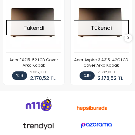
Tükendi
Tükendi
Acer EX215-52 LCD Cover
Acer Aspire 3 A315-42G LCD
Arka Kapak
Cover Arka Kapak
2.682,10 TL
2.682,10 TL
%19
%19
2.178,52 TL
2.178,52 TL