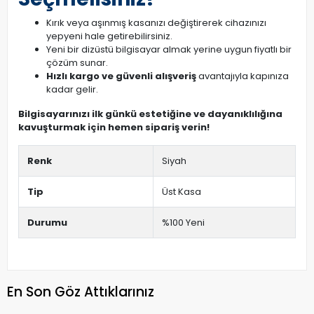
Kırık veya aşınmış kasanızı değiştirerek cihazınızı
yepyeni hale getirebilirsiniz.
Yeni bir dizüstü bilgisayar almak yerine uygun fiyatlı bir
çözüm sunar.
Hızlı kargo ve güvenli alışveriş
avantajıyla kapınıza
kadar gelir.
Bilgisayarınızı ilk günkü estetiğine ve dayanıklılığına
kavuşturmak için hemen sipariş verin!
Renk
Siyah
Tip
Üst Kasa
Durumu
%100 Yeni
En Son Göz Attıklarınız