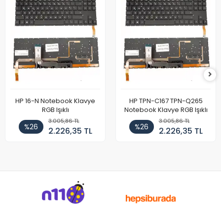
HP 16-N Notebook Klavye
HP TPN-C167 TPN-Q265
RGB Işıklı
Notebook Klavye RGB Işıklı
3.005,86 TL
3.005,86 TL
%26
%26
2.226,35 TL
2.226,35 TL