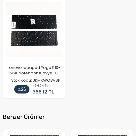
Lenovo Ideapad Yoga 510-
15ISK Notebook Klavye Tuş
Takımı
Stok Kodu: JKMKWOBVSP
494,24 TL
%26
366,12 TL
Benzer Ürünler