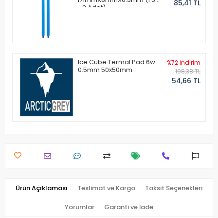
85,41 TL
- 2 Adet)
Ice Cube Termal Pad 6w
%72 indirim
0.5mm 50x50mm
198,38 TL
54,66 TL
Ürün Açıklaması
Teslimat ve Kargo
Taksit Seçenekleri
Yorumlar
Garanti ve İade