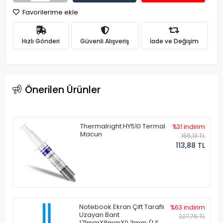
Favorilerime ekle
Hızlı Gönderi
Güvenli Alışveriş
İade ve Değişim
Önerilen Ürünler
Thermalright HY510 Termal
%31 indirim
Macun
165,13 TL
113,88 TL
Notebook Ekran Çift Taraflı
%63 indirim
Uzayan Bant
227,76 TL
171mmX8mmX0.3mm (1 Set