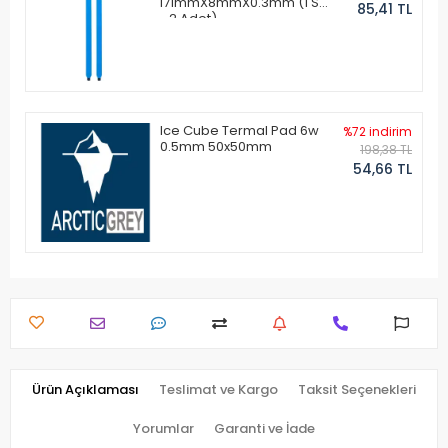
171mmX8mmX0.3mm (1 Set
85,41 TL
- 2 Adet)
Ice Cube Termal Pad 6w
%72 indirim
0.5mm 50x50mm
198,38 TL
54,66 TL
Ürün Açıklaması
Teslimat ve Kargo
Taksit Seçenekleri
Yorumlar
Garanti ve İade