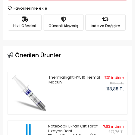
Favorilerime ekle
Hızlı Gönderi
Güvenli Alışveriş
İade ve Değişim
Önerilen Ürünler
Thermalright HY510 Termal
%31 indirim
Macun
165,13 TL
113,88 TL
Notebook Ekran Çift Taraflı
%63 indirim
Uzayan Bant
227,76 TL