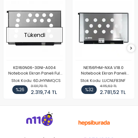
Tükendi
KD160N06-30NI-A004
NE156FHM-NXA V18.0
Notebook Ekran Paneli Full
Notebook Ekran Paneli
HD
144Hz
Stok Kodu: 6DJHYNMQCS
Stok Kodu: LUCNLF83NF
3.131,70 TL
4.115,62 TL
%26
%32
2.319,74 TL
2.781,52 TL