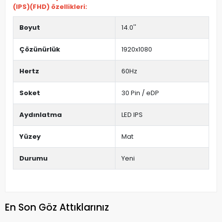
(IPS)(FHD) özellikleri:
Boyut
14.0''
Çözünürlük
1920x1080
Hertz
60Hz
Soket
30 Pin / eDP
Aydınlatma
LED IPS
Yüzey
Mat
Durumu
Yeni
En Son Göz Attıklarınız