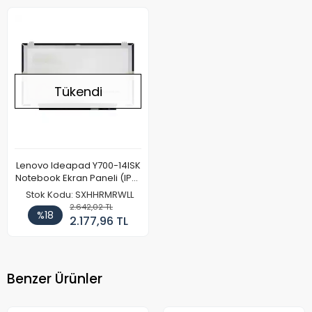
Tükendi
Lenovo Ideapad Y700-14ISK
Notebook Ekran Paneli (IPS)
(FHD)
Stok Kodu: SXHHRMRWLL
2.642,02 TL
%18
2.177,96 TL
Benzer Ürünler