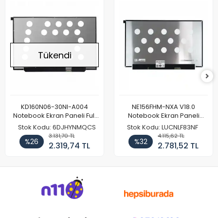
Tükendi
KD160N06-30NI-A004
NE156FHM-NXA V18.0
Notebook Ekran Paneli Full
Notebook Ekran Paneli
HD
144Hz
Stok Kodu: 6DJHYNMQCS
Stok Kodu: LUCNLF83NF
3.131,70 TL
4.115,62 TL
%26
%32
2.319,74 TL
2.781,52 TL