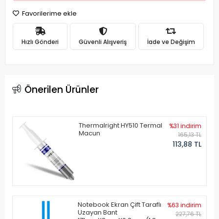
Favorilerime ekle
Hızlı Gönderi
Güvenli Alışveriş
İade ve Değişim
Önerilen Ürünler
Thermalright HY510 Termal
%31 indirim
Macun
165,13 TL
113,88 TL
Notebook Ekran Çift Taraflı
%63 indirim
Uzayan Bant
227,76 TL