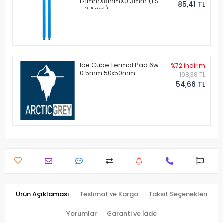
171mmX8mmX0.3mm (1 Set
85,41 TL
- 2 Adet)
Ice Cube Termal Pad 6w
%72 indirim
0.5mm 50x50mm
198,38 TL
54,66 TL
Ürün Açıklaması
Teslimat ve Kargo
Taksit Seçenekleri
Yorumlar
Garanti ve İade