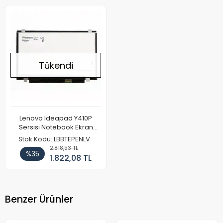
Tükendi
Lenovo Ideapad Y410P
Sersisi Notebook Ekran
Paneli HD+
Stok Kodu: LBBTEPENLV
2.818,53 TL
%35
1.822,08 TL
Benzer Ürünler