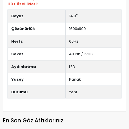
HD+ özellikleri:
Boyut
14.0''
Çözünürlük
1600x900
Hertz
60Hz
Soket
40 Pin / LVDS
Aydınlatma
LED
Yüzey
Parlak
Durumu
Yeni
En Son Göz Attıklarınız