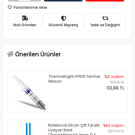
Favorilerime ekle
Hızlı Gönderi
Güvenli Alışveriş
İade ve Değişim
Önerilen Ürünler
Thermalright HY510 Termal
%31 indirim
Macun
165,13 TL
113,88 TL
Notebook Ekran Çift Taraflı
%63 indirim
Uzayan Bant
227,76 TL
171mmX8mmX0.3mm (1 Set