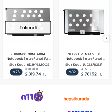
Tükendi
KD160N06-30NI-A004
NE156FHM-NXA V18.0
Notebook Ekran Paneli Full
Notebook Ekran Paneli
HD
144Hz
Stok Kodu: 6DJHYNMQCS
Stok Kodu: LUCNLF83NF
3.131,70 TL
4.115,62 TL
%26
%32
2.319,74 TL
2.781,52 TL