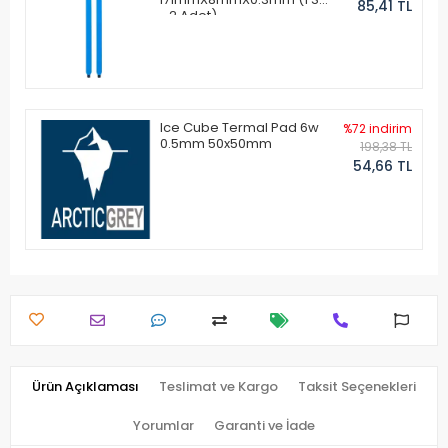
85,41 TL
- 2 Adet)
Ice Cube Termal Pad 6w
%72 indirim
0.5mm 50x50mm
198,38 TL
54,66 TL
Ürün Açıklaması
Teslimat ve Kargo
Taksit Seçenekleri
Yorumlar
Garanti ve İade