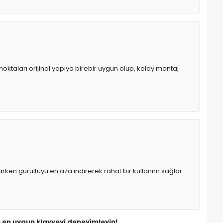
noktaları orijinal yapıya birebir uygun olup, kolay montaj
rken gürültüyü en aza indirerek rahat bir kullanım sağlar.
in en uygun klavyeyi deneyimleyin!