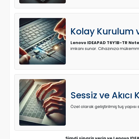
Kolay Kurulum
Lenovo IDEAPAD T6Y1B-TR Noteb
imkanı sunar. Cihazınıza mükemme
Sessiz ve Akıcı 
Özel olarak geliştirilmiş tuş yapı
Şimdi sipariş verin ve Lenovo IDE