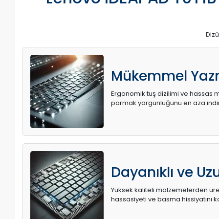
Dizü
Mükemmel Yaz
Ergonomik tuş dizilimi ve hassas me
parmak yorgunluğunu en aza indir
Dayanıklı ve U
Yüksek kaliteli malzemelerden üret
hassasiyeti ve basma hissiyatını k