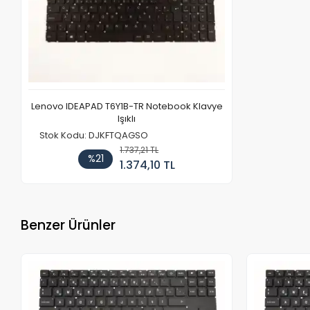
Lenovo IDEAPAD T6Y1B-TR Notebook Klavye
Işıklı
Stok Kodu: DJKFTQAGSO
1.737,21 TL
%21
1.374,10 TL
Benzer Ürünler