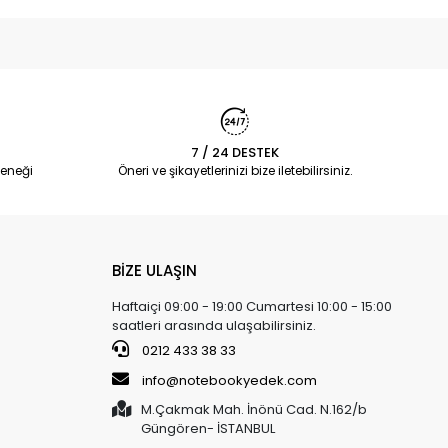
7 / 24 DESTEK
eneği
Öneri ve şikayetlerinizi bize iletebilirsiniz.
BİZE ULAŞIN
Haftaiçi 09:00 - 19:00 Cumartesi 10:00 - 15:00
saatleri arasında ulaşabilirsiniz.
0212 433 38 33
info@notebookyedek.com
M.Çakmak Mah. İnönü Cad. N.162/b
Güngören- İSTANBUL