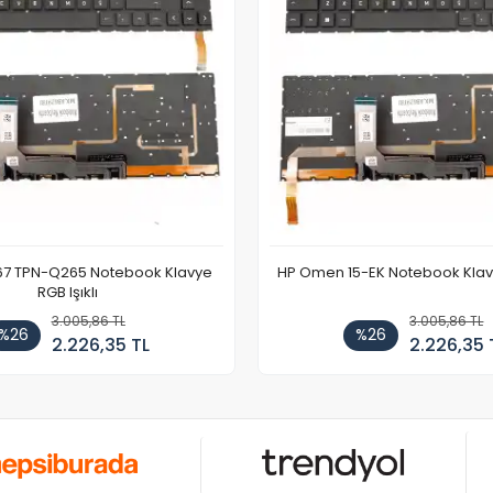
67 TPN-Q265 Notebook Klavye
HP Omen 15-EK Notebook Klavye
RGB Işıklı
3.005,86 TL
3.005,86 TL
%26
%26
2.226,35 TL
2.226,35 