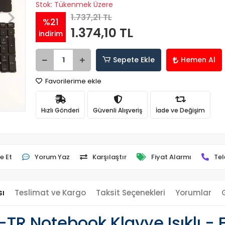
Stok: Tükenmek Üzere
1.737,21 TL
%21
1.374,10 TL
indirim
Sepete Ekle
Hemen Al
Favorilerime ekle
Hızlı Gönderi
Güvenli Alışveriş
İade ve Değişim
e Et
Yorum Yaz
Karşılaştır
Fiyat Alarmı
Tel
sı
Teslimat ve Kargo
Taksit Seçenekleri
Yorumlar
TR Notebook Klavye Işıklı - 