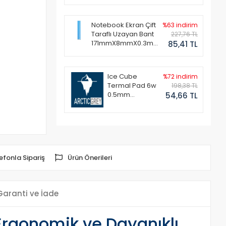
Notebook Ekran Çift
%63 indirim
Taraflı Uzayan Bant
227,76 TL
171mmX8mmX0.3mm
85,41 TL
(1 Set - 2 Adet)
Ice Cube
%72 indirim
Termal Pad 6w
198,38 TL
0.5mm
54,66 TL
50x50mm
efonla Sipariş
Ürün Önerileri
Garanti ve İade
Ergonomik ve Dayanıklı