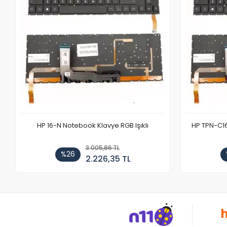
HP 16-N Notebook Klavye RGB Işıklı
HP TPN-C1
3.005,86 TL
%26
2.226,35 TL