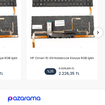
 RGB Işıklı
HP Omen 15-EN Notebook Klavye RGB Işıklı
3.005,86 TL
%26
TL
2.226,35 TL