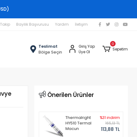
USD)
 Takip
Bayilik Başvurusu
Yardım
İletişim
0
Teslimat
Giriş Yap
Sepetim
Bölge Seçin
Üye Ol
avye
Önerilen Ürünler
Thermalright
%31 indirim
HY510 Termal
165,13 TL
Macun
113,88 TL