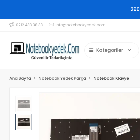
290
0212 433 38 33
info@notebookyedek.com
Kategoriler
Ana Sayfa
Notebook Yedek Parça
Notebook Klavye