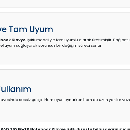
 ve Tam Uyum
ook Klavye Işıklı
modeliyle tam uyumlu olarak üretilmiştir. Bağlantı 
l uyum sağlayarak sorunsuz bir değişim süreci sunar.
Kullanım
sı sayesinde sessiz çalışır. Hem oyun oynarken hem de uzun yazılar yaza
APAD T6Y1B-TR Notebook Klavye Işıklı dizüstü bilgisayarınız iç