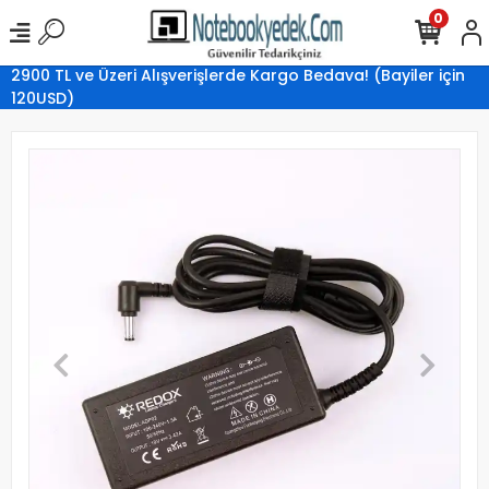
0
2900 TL ve Üzeri Alışverişlerde Kargo Bedava! (Bayiler için
120USD)