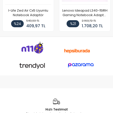
I-Life Zed Air Cx5 Uyumlu
Lenovo Ideapad L340-15IRH
Notebook Adaptör
Gaming Notebook Adaptör
Cihazı Şarj Aleti (150W)
540,93 TL
2.163,72 TL
%24
%21
409,97 TL
1.708,20 TL
Hızlı Teslimat