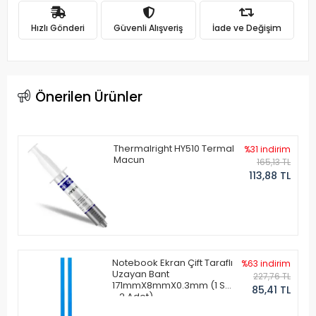
Hızlı Gönderi
Güvenli Alışveriş
İade ve Değişim
Önerilen Ürünler
Thermalright HY510 Termal
%31 indirim
Macun
165,13 TL
113,88 TL
Notebook Ekran Çift Taraflı
%63 indirim
Uzayan Bant
227,76 TL
171mmX8mmX0.3mm (1 Set
85,41 TL
- 2 Adet)