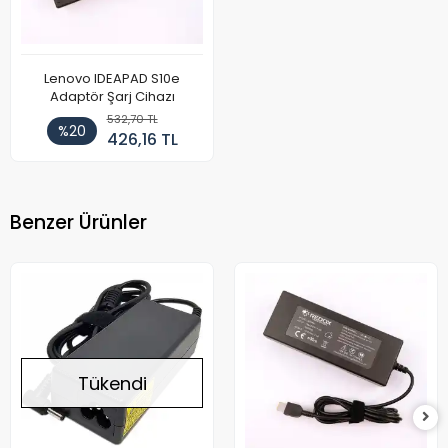
Lenovo IDEAPAD S10e
Adaptör Şarj Cihazı
532,70 TL
%20
426,16 TL
Benzer Ürünler
Tükendi