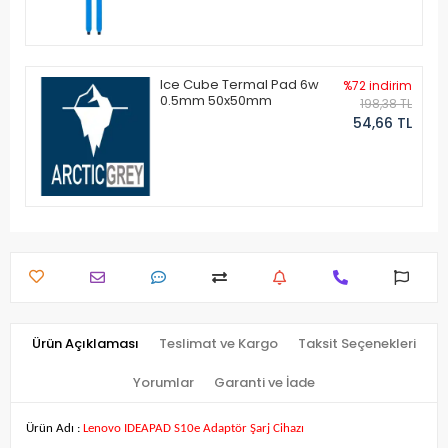
Ice Cube Termal Pad 6w
%72 indirim
0.5mm 50x50mm
198,38 TL
54,66 TL
Ürün Açıklaması
Teslimat ve Kargo
Taksit Seçenekleri
Yorumlar
Garanti ve İade
Ürün Adı :
Lenovo IDEAPAD S10e Adaptör Şarj Cihazı