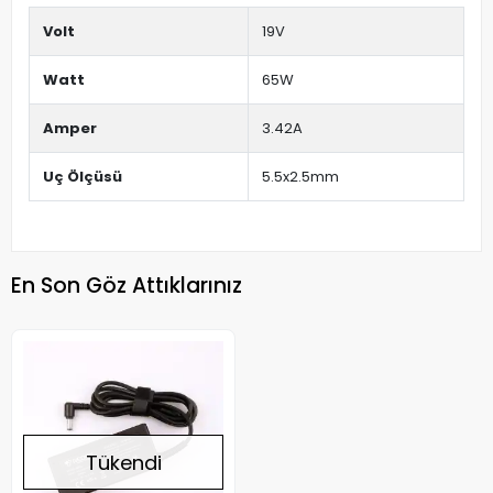
Volt
19V
Watt
65W
Amper
3.42A
Uç Ölçüsü
5.5x2.5mm
En Son Göz Attıklarınız
Tükendi