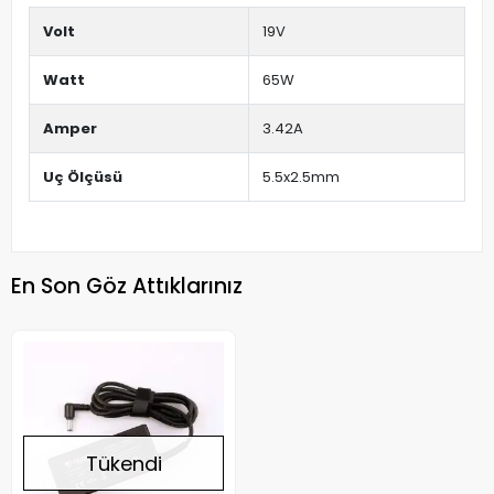
Volt
19V
Watt
65W
Amper
3.42A
Uç Ölçüsü
5.5x2.5mm
En Son Göz Attıklarınız
Tükendi