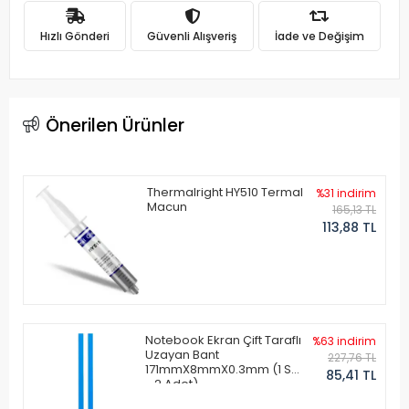
Hızlı Gönderi
Güvenli Alışveriş
İade ve Değişim
Önerilen Ürünler
Thermalright HY510 Termal
%31 indirim
Macun
165,13 TL
113,88 TL
Notebook Ekran Çift Taraflı
%63 indirim
Uzayan Bant
227,76 TL
171mmX8mmX0.3mm (1 Set
85,41 TL
- 2 Adet)