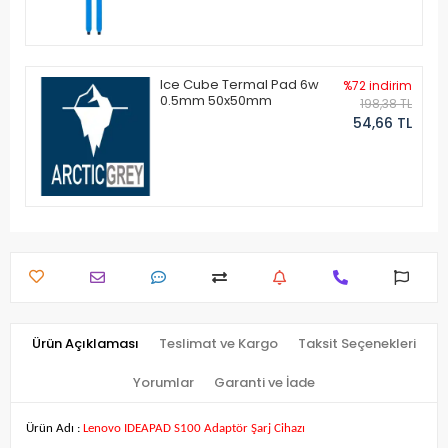
Ice Cube Termal Pad 6w
%72 indirim
0.5mm 50x50mm
198,38 TL
54,66 TL
Ürün Açıklaması
Teslimat ve Kargo
Taksit Seçenekleri
Yorumlar
Garanti ve İade
Ürün Adı :
Lenovo IDEAPAD S100 Adaptör Şarj Cihazı