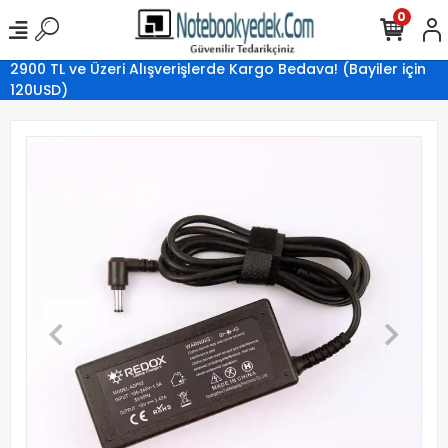
0
2900 TL ve Üzeri Alışverişlerde Kargo Bedava! (Bayiler için
120USD)