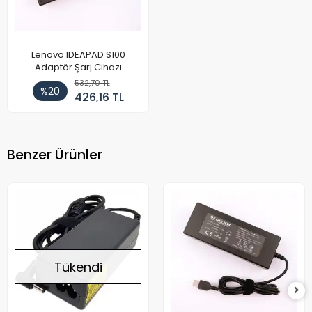
Lenovo IDEAPAD S100
Adaptör Şarj Cihazı
532,70 TL
%20
426,16 TL
Benzer Ürünler
Tükendi