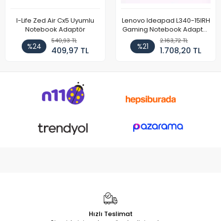
I-Life Zed Air Cx5 Uyumlu
Lenovo Ideapad L340-15IRH
Notebook Adaptör
Gaming Notebook Adaptör
Cihazı Şarj Aleti (150W)
540,93 TL
2.163,72 TL
%24
%21
409,97 TL
1.708,20 TL
Hızlı Teslimat