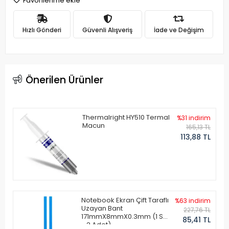
Favorilerime ekle
Hızlı Gönderi
Güvenli Alışveriş
İade ve Değişim
Önerilen Ürünler
Thermalright HY510 Termal
%31 indirim
Macun
165,13 TL
113,88 TL
Notebook Ekran Çift Taraflı
%63 indirim
Uzayan Bant
227,76 TL
171mmX8mmX0.3mm (1 Set
85,41 TL
- 2 Adet)