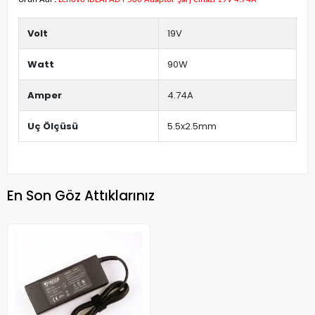
Volt
19V
Watt
90W
Amper
4.74A
Uç Ölçüsü
5.5x2.5mm
En Son Göz Attıklarınız