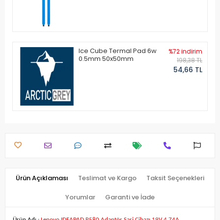
Ice Cube Termal Pad 6w
%72 indirim
0.5mm 50x50mm
198,38 TL
54,66 TL
Ürün Açıklaması
Teslimat ve Kargo
Taksit Seçenekleri
Yorumlar
Garanti ve İade
Ürün Adı :
Lenovo IDEAPAD P580 Adaptör Şarj Cihazı 19V 4.74A