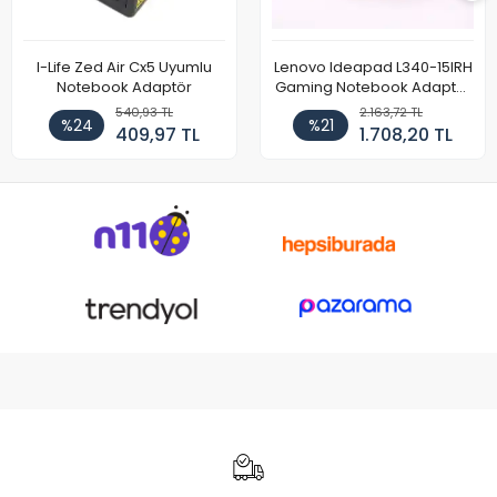
I-Life Zed Air Cx5 Uyumlu
Lenovo Ideapad L340-15IRH
Notebook Adaptör
Gaming Notebook Adaptör
Cihazı Şarj Aleti (150W)
540,93 TL
2.163,72 TL
%24
%21
409,97 TL
1.708,20 TL