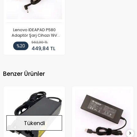
Lenovo IDEAPAD P580
Adaptör Şarj Cihazı 19V
4.74A
562,30 TL
%20
449,84 TL
Benzer Ürünler
Tükendi