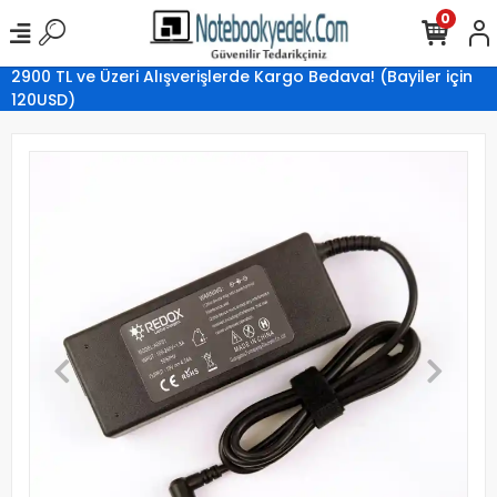
0
2900 TL ve Üzeri Alışverişlerde Kargo Bedava! (Bayiler için
120USD)