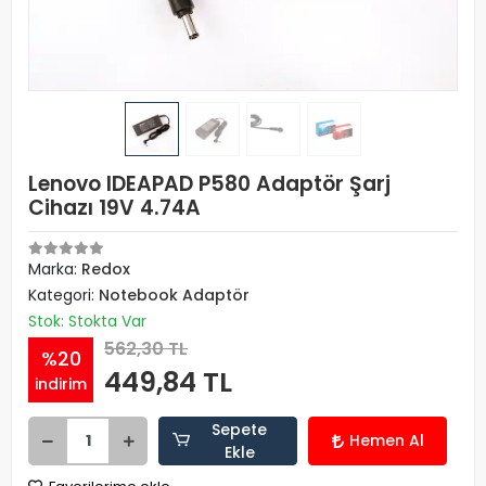
Lenovo IDEAPAD P580 Adaptör Şarj
Cihazı 19V 4.74A
Marka:
Redox
Kategori:
Notebook Adaptör
Stok: Stokta Var
562,30 TL
%20
449,84 TL
indirim
Sepete
Hemen Al
Ekle