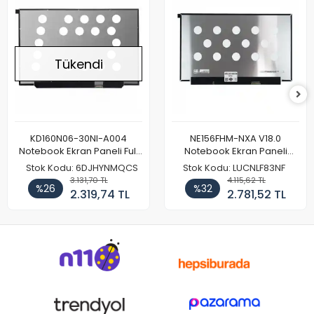
Tükendi
KD160N06-30NI-A004
NE156FHM-NXA V18.0
Notebook Ekran Paneli Full
Notebook Ekran Paneli
HD
144Hz
Stok Kodu: 6DJHYNMQCS
Stok Kodu: LUCNLF83NF
3.131,70 TL
4.115,62 TL
%26
%32
2.319,74 TL
2.781,52 TL