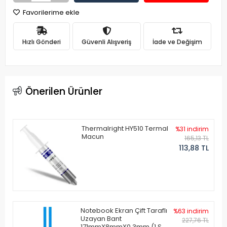
Favorilerime ekle
Hızlı Gönderi
Güvenli Alışveriş
İade ve Değişim
Önerilen Ürünler
Thermalright HY510 Termal
%31 indirim
Macun
165,13 TL
113,88 TL
Notebook Ekran Çift Taraflı
%63 indirim
Uzayan Bant
227,76 TL
171mmX8mmX0.3mm (1 Set