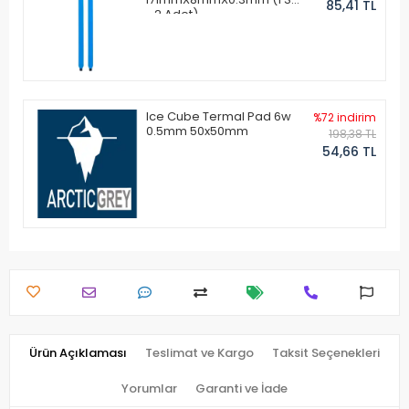
85,41 TL
- 2 Adet)
Ice Cube Termal Pad 6w
%72 indirim
0.5mm 50x50mm
198,38 TL
54,66 TL
Ürün Açıklaması
Teslimat ve Kargo
Taksit Seçenekleri
Yorumlar
Garanti ve İade