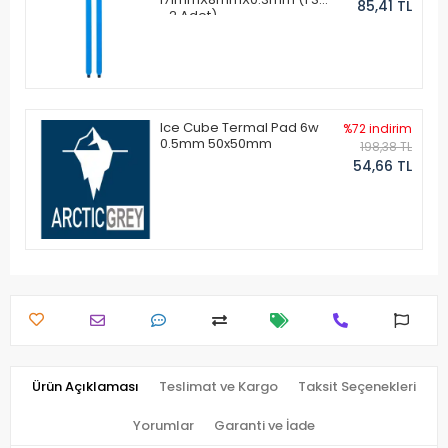
85,41 TL
- 2 Adet)
Ice Cube Termal Pad 6w
%72 indirim
0.5mm 50x50mm
198,38 TL
54,66 TL
Ürün Açıklaması
Teslimat ve Kargo
Taksit Seçenekleri
Yorumlar
Garanti ve İade