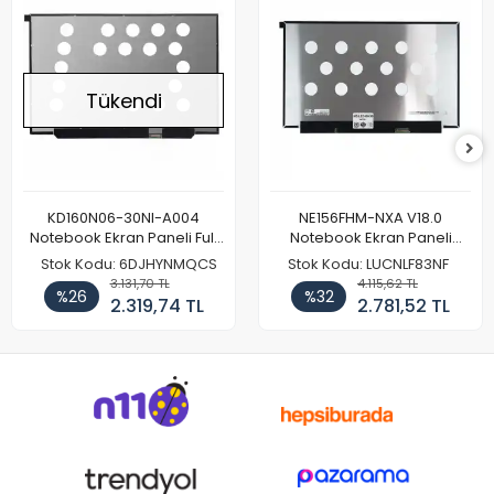
Tükendi
KD160N06-30NI-A004
NE156FHM-NXA V18.0
Notebook Ekran Paneli Full
Notebook Ekran Paneli
HD
144Hz
Stok Kodu: 6DJHYNMQCS
Stok Kodu: LUCNLF83NF
3.131,70 TL
4.115,62 TL
%26
%32
2.319,74 TL
2.781,52 TL