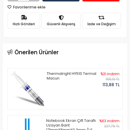
Favorilerime ekle
Hızlı Gönderi
Güvenli Alışveriş
İade ve Değişim
Önerilen Ürünler
Thermalright HY510 Termal
%31 indirim
Macun
165,13 TL
113,88 TL
Notebook Ekran Çift Taraflı
%63 indirim
Uzayan Bant
227,76 TL
171mmX8mmX0.3mm (1 Set