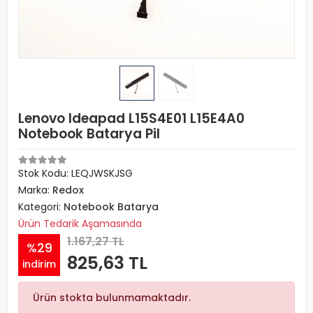
Lenovo Ideapad L15S4E01 L15E4A0
Notebook Batarya Pil
Stok Kodu: LEQJWSKJSG
Marka:
Redox
Kategori:
Notebook Batarya
Ürün Tedarik Aşamasında
1.167,27 TL
%29
825,63 TL
indirim
Ürün stokta bulunmamaktadır.