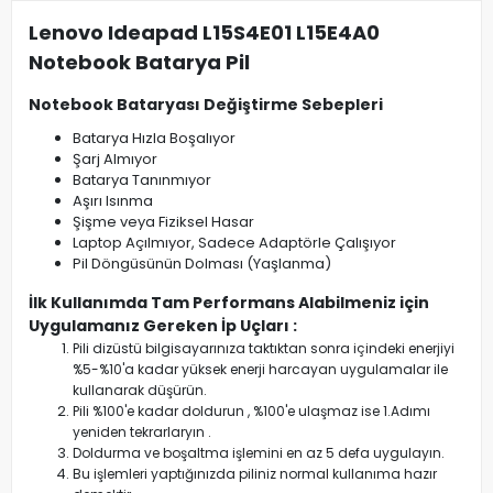
Lenovo Ideapad L15S4E01 L15E4A0
Notebook Batarya Pil
Notebook Bataryası Değiştirme Sebepleri
Batarya Hızla Boşalıyor
Şarj Almıyor
Batarya Tanınmıyor
Aşırı Isınma
Şişme veya Fiziksel Hasar
Laptop Açılmıyor, Sadece Adaptörle Çalışıyor
Pil Döngüsünün Dolması (Yaşlanma)
İlk Kullanımda Tam Performans Alabilmeniz için
Uygulamanız Gereken İp Uçları :
Pili dizüstü bilgisayarınıza taktıktan sonra içindeki enerjiyi
%5-%10'a kadar yüksek enerji harcayan uygulamalar ile
kullanarak düşürün.
Pili %100'e kadar doldurun , %100'e ulaşmaz ise 1.Adımı
yeniden tekrarlaryın .
Doldurma ve boşaltma işlemini en az 5 defa uygulayın.
Bu işlemleri yaptığınızda piliniz normal kullanıma hazır