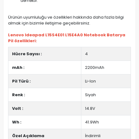
demektir.
Ürünün uyumluluğu ve özellikleri hakkında daha fazla bilgi
almak için bizimle iletişime geçebilirsiniz.
Lenovo Ideapad L15S4E01 L15E4A0 Notebook Batarya
Pil özellikleri:
Hücre Sayısı :
4
mAh :
2200mAh
Pil Türü :
Li-Ion
Renk :
Siyah
Volt :
14.8V
Wh :
41.9Wh
Özel Açıklama
İndirimli