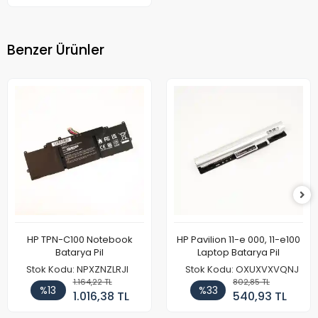
Benzer Ürünler
HP TPN-C100 Notebook
HP Pavilion 11-e 000, 11-e100
Batarya Pil
Laptop Batarya Pil
Stok Kodu: NPXZNZLRJI
Stok Kodu: OXUXVXVQNJ
1.164,22 TL
802,85 TL
%13
%33
1.016,38 TL
540,93 TL