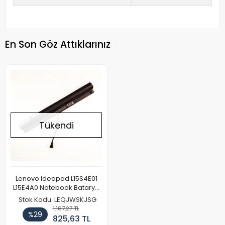
En Son Göz Attıklarınız
Tükendi
Lenovo Ideapad L15S4E01
L15E4A0 Notebook Batarya
Pil
Stok Kodu: LEQJWSKJSG
1.167,27 TL
%29
825,63 TL