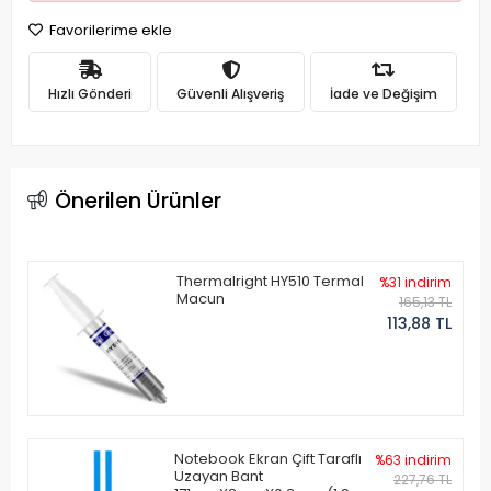
Favorilerime ekle
Hızlı Gönderi
Güvenli Alışveriş
İade ve Değişim
Önerilen Ürünler
Thermalright HY510 Termal
%31 indirim
Macun
165,13 TL
113,88 TL
Notebook Ekran Çift Taraflı
%63 indirim
Uzayan Bant
227,76 TL