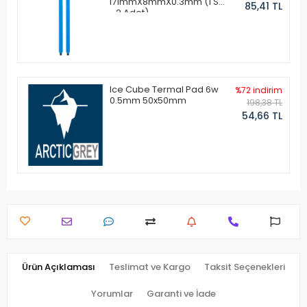
171mmX8mmX0.3mm (1 Set
85,41 TL
- 2 Adet)
Ice Cube Termal Pad 6w
%72 indirim
0.5mm 50x50mm
198,38 TL
54,66 TL
Ürün Açıklaması
Teslimat ve Kargo
Taksit Seçenekleri
Yorumlar
Garanti ve İade