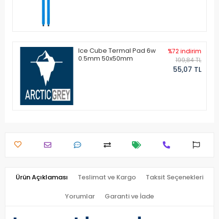
Ice Cube Termal Pad 6w
%72 indirim
0.5mm 50x50mm
199,84 TL
55,07 TL
Ürün Açıklaması
Teslimat ve Kargo
Taksit Seçenekleri
Yorumlar
Garanti ve İade