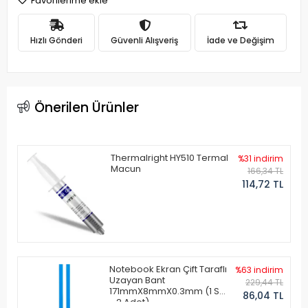
Favorilerime ekle
Hızlı Gönderi
Güvenli Alışveriş
İade ve Değişim
Önerilen Ürünler
Thermalright HY510 Termal
%31 indirim
Macun
166,34 TL
114,72 TL
Notebook Ekran Çift Taraflı
%63 indirim
Uzayan Bant
229,44 TL
171mmX8mmX0.3mm (1 Set
86,04 TL
- 2 Adet)