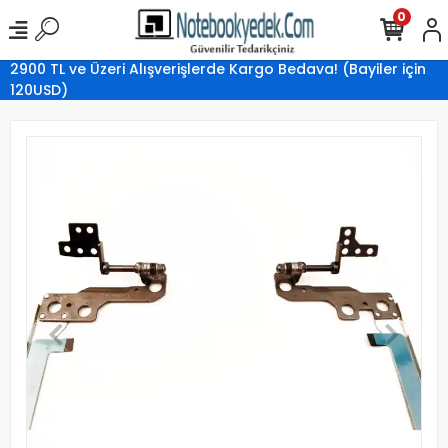
0
2900 TL ve Üzeri Alışverişlerde Kargo Bedava! (Bayiler için
120USD)