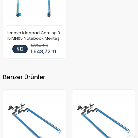
Lenovo Ideapad Gaming 3-
15IMH05 Notebook Menteşe
Takımı
1.765,54 TL
%12
1.548,72 TL
Benzer Ürünler