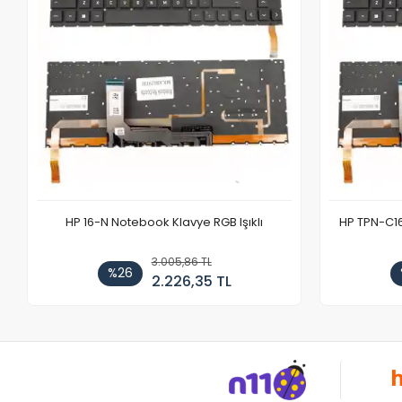
HP 16-N Notebook Klavye RGB Işıklı
HP TPN-C1
3.005,86 TL
%26
2.226,35 TL