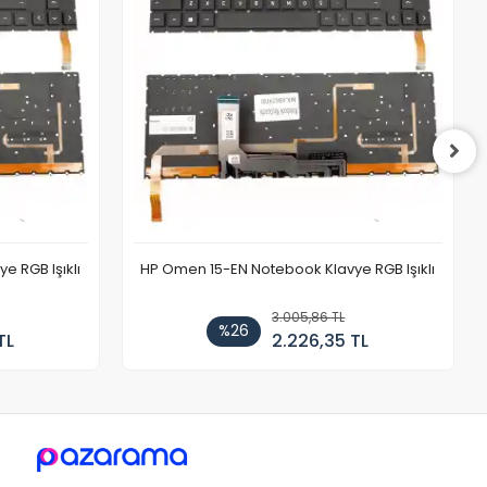
 RGB Işıklı
HP Omen 15-EN Notebook Klavye RGB Işıklı
3.005,86 TL
%26
TL
2.226,35 TL