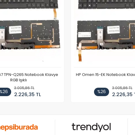
67 TPN-Q265 Notebook Klavye
HP Omen 15-EK Notebook Klavye
RGB Işıklı
3.005,86 TL
3.005,86 TL
%26
%26
2.226,35 TL
2.226,35 