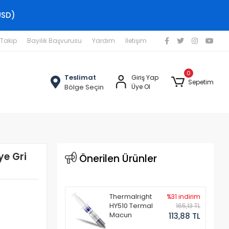
USD)
 Takip
Bayilik Başvurusu
Yardım
İletişim
0
Teslimat
Giriş Yap
Sepetim
Bölge Seçin
Üye Ol
e Gri
Önerilen Ürünler
Thermalright
%31 indirim
HY510 Termal
165,13 TL
Macun
113,88 TL