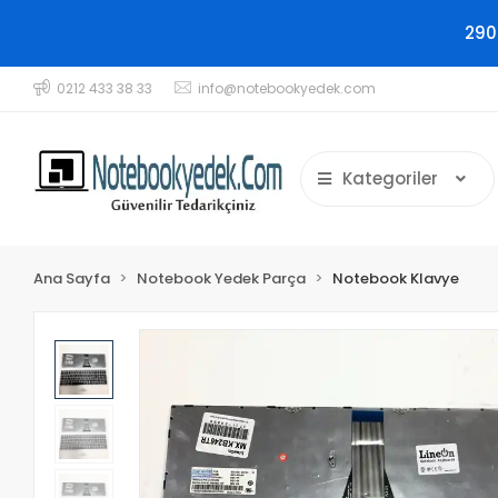
290
0212 433 38 33
info@notebookyedek.com
Kategoriler
Ana Sayfa
Notebook Yedek Parça
Notebook Klavye