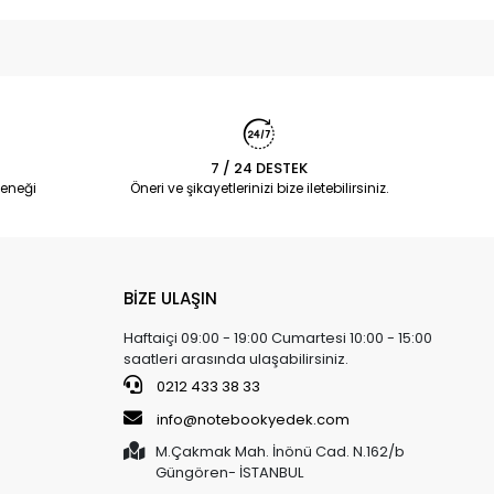
7 / 24 DESTEK
eneği
Öneri ve şikayetlerinizi bize iletebilirsiniz.
BİZE ULAŞIN
Haftaiçi 09:00 - 19:00 Cumartesi 10:00 - 15:00
saatleri arasında ulaşabilirsiniz.
0212 433 38 33
info@notebookyedek.com
M.Çakmak Mah. İnönü Cad. N.162/b
Güngören- İSTANBUL