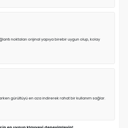
lantı noktaları orijinal yapıya birebir uygun olup, kolay
rken gürültüyü en aza indirerek rahat bir kullanım sağlar.
için en uygun klavyeyi deneyimleyin!