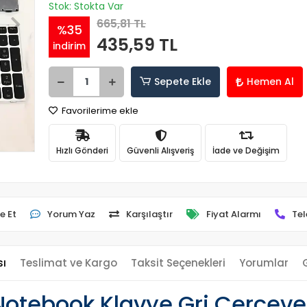
Stok: Stokta Var
665,81 TL
%35
435,59 TL
indirim
Sepete Ekle
Hemen Al
Favorilerime ekle
Hızlı Gönderi
Güvenli Alışveriş
İade ve Değişim
e Et
Yorum Yaz
Karşılaştır
Fiyat Alarmı
Tel
sı
Teslimat ve Kargo
Taksit Seçenekleri
Yorumlar
otebook Klavye Gri Çerçeve 