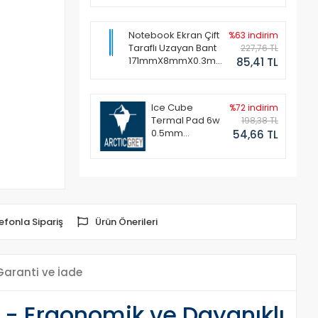
Notebook Ekran Çift
%63 indirim
Taraflı Uzayan Bant
227,76 TL
171mmX8mmX0.3mm
85,41 TL
(1 Set - 2 Adet)
Ice Cube
%72 indirim
Termal Pad 6w
198,38 TL
0.5mm
54,66 TL
50x50mm
efonla Sipariş
Ürün Önerileri
Garanti ve İade
- Ergonomik ve Dayanıklı