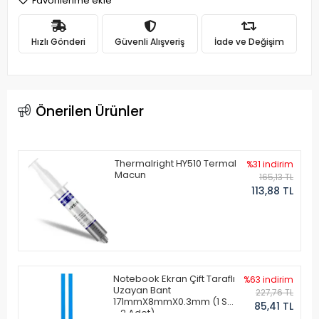
Favorilerime ekle
Hızlı Gönderi
Güvenli Alışveriş
İade ve Değişim
Önerilen Ürünler
Thermalright HY510 Termal
%31 indirim
Macun
165,13 TL
113,88 TL
Notebook Ekran Çift Taraflı
%63 indirim
Uzayan Bant
227,76 TL
171mmX8mmX0.3mm (1 Set
85,41 TL
- 2 Adet)