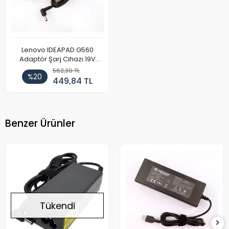
Lenovo IDEAPAD G560
Adaptör Şarj Cihazı 19V
4.74A
562,30 TL
%20
449,84 TL
Benzer Ürünler
Tükendi