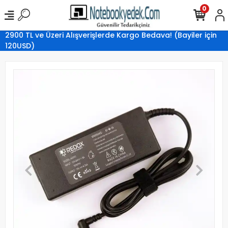
0
2900 TL ve Üzeri Alışverişlerde Kargo Bedava! (Bayiler için
120USD)