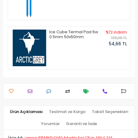
Ice Cube Termal Pad 6w
%72 indirim
0.5mm 50x50mm
198,38 TL
54,66 TL
Ürün Açıklaması
Teslimat ve Kargo
Taksit Seçenekleri
Yorumlar
Garanti ve İade
Ürün Adı :
Lenovo IDEAPAD G560 Adaptör Şarj Cihazı 19V 4.74A