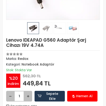
Lenovo IDEAPAD G560 Adaptör Şarj
Cihazı 19V 4.74A
Marka:
Redox
Kategori:
Notebook Adaptör
Stok: Stokta Var
562,30 TL
%20
449,84 TL
indirim
Sepete
Hemen Al
Ekle