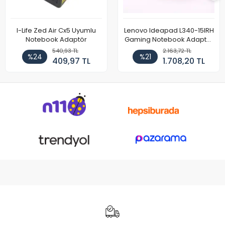
I-Life Zed Air Cx5 Uyumlu
Lenovo Ideapad L340-15IRH
Notebook Adaptör
Gaming Notebook Adaptör
Cihazı Şarj Aleti (150W)
540,93 TL
2.163,72 TL
%24
%21
409,97 TL
1.708,20 TL