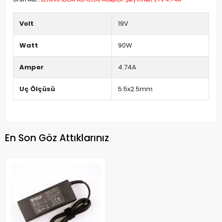
Volt
19V
Watt
90W
Amper
4.74A
Uç Ölçüsü
5.5x2.5mm
En Son Göz Attıklarınız