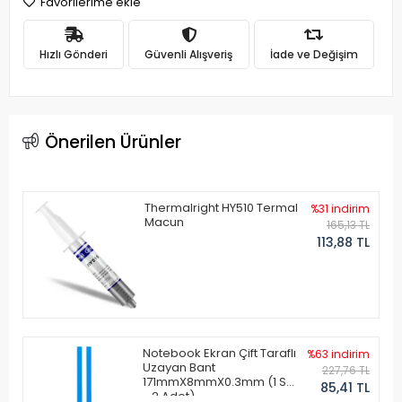
Favorilerime ekle
Hızlı Gönderi
Güvenli Alışveriş
İade ve Değişim
Önerilen Ürünler
Thermalright HY510 Termal
%31 indirim
Macun
165,13 TL
113,88 TL
Notebook Ekran Çift Taraflı
%63 indirim
Uzayan Bant
227,76 TL
171mmX8mmX0.3mm (1 Set
85,41 TL
- 2 Adet)