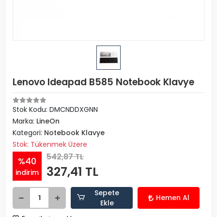
Lenovo Ideapad B585 Notebook Klavye
Stok Kodu: DMCNDDXGNN
Marka:
LineOn
Kategori:
Notebook Klavye
Stok: Tükenmek Üzere
542,87 TL
%40
327,41 TL
indirim
Sepete
Hemen Al
Ekle