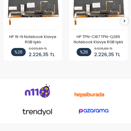
HP 16-N Notebook Klavye
HP TPN-C167 TPN-Q265
RGB Işıklı
Notebook Klavye RGB Işıklı
3.005,86 TL
3.005,86 TL
%26
%26
2.226,35 TL
2.226,35 TL