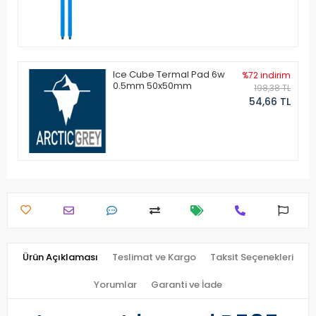
Ice Cube Termal Pad 6w
%72 indirim
0.5mm 50x50mm
198,38 TL
54,66 TL
Ürün Açıklaması
Teslimat ve Kargo
Taksit Seçenekleri
Yorumlar
Garanti ve İade