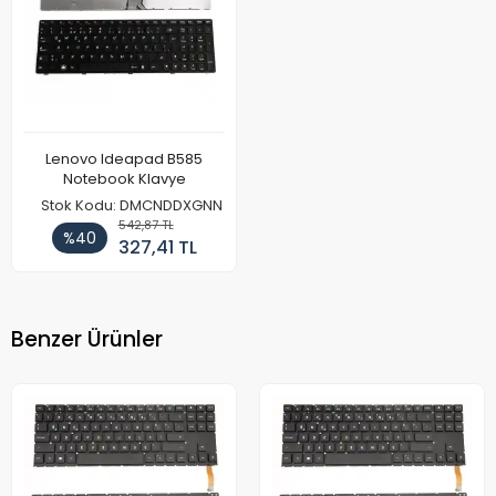
Lenovo Ideapad B585
Notebook Klavye
Stok Kodu: DMCNDDXGNN
542,87 TL
%40
327,41 TL
Benzer Ürünler