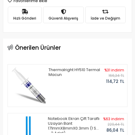
Favorilerime ekle
Hızlı Gönderi
Güvenli Alışveriş
İade ve Değişim
Önerilen Ürünler
Thermalright HY510 Termal
%31 indirim
Macun
166,34 TL
114,72 TL
Notebook Ekran Çift Taraflı
%63 indirim
Uzayan Bant
229,44 TL
171mmX8mmX0.3mm (1 Set
86,04 TL
- 2 Adet)