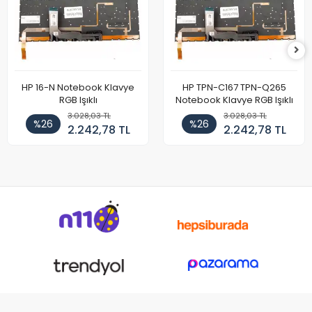
HP 16-N Notebook Klavye
HP TPN-C167 TPN-Q265
RGB Işıklı
Notebook Klavye RGB Işıklı
3.028,03 TL
3.028,03 TL
%26
%26
2.242,78 TL
2.242,78 TL