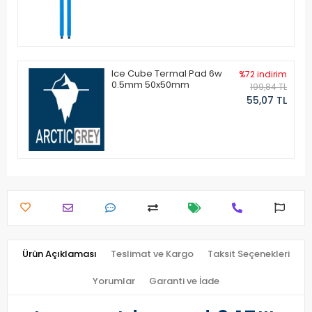
Ice Cube Termal Pad 6w
%72 indirim
0.5mm 50x50mm
199,84 TL
55,07 TL
Ürün Açıklaması
Teslimat ve Kargo
Taksit Seçenekleri
Yorumlar
Garanti ve İade