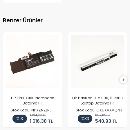
Benzer Ürünler
HP TPN-C100 Notebook
HP Pavilion 11-e 000, 11-e100
Batarya Pil
Laptop Batarya Pil
Stok Kodu: NPXZNZLRJI
Stok Kodu: OXUXVXVQNJ
1.164,22 TL
802,85 TL
%13
%33
1.016,38 TL
540,93 TL