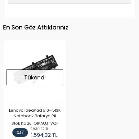
En Son Göz Attıklarınız
Tükendi
Lenovo IdeaPad 510-15ISK
Notebook Batarya Pil
Stok Kodu: OIPAUJTVQF
1.930,27 TL
%17
1.594,32 TL