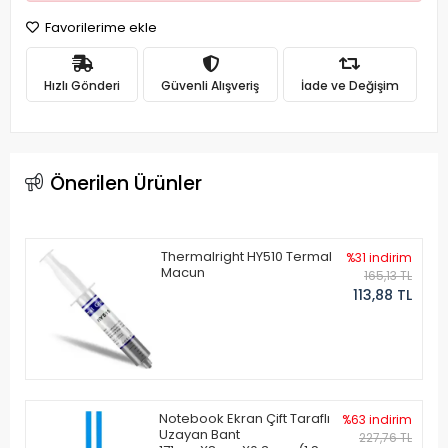
Favorilerime ekle
Hızlı Gönderi
Güvenli Alışveriş
İade ve Değişim
Önerilen Ürünler
Thermalright HY510 Termal
%31 indirim
Macun
165,13 TL
113,88 TL
Notebook Ekran Çift Taraflı
%63 indirim
Uzayan Bant
227,76 TL