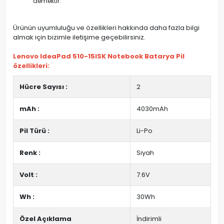
demektir.
Ürünün uyumluluğu ve özellikleri hakkında daha fazla bilgi
almak için bizimle iletişime geçebilirsiniz.
Lenovo IdeaPad 510-15ISK Notebook Batarya Pil
özellikleri:
Hücre Sayısı :
2
mAh :
4030mAh
Pil Türü :
Li-Po
Renk :
Siyah
Volt :
7.6V
Wh :
30Wh
Özel Açıklama
İndirimli