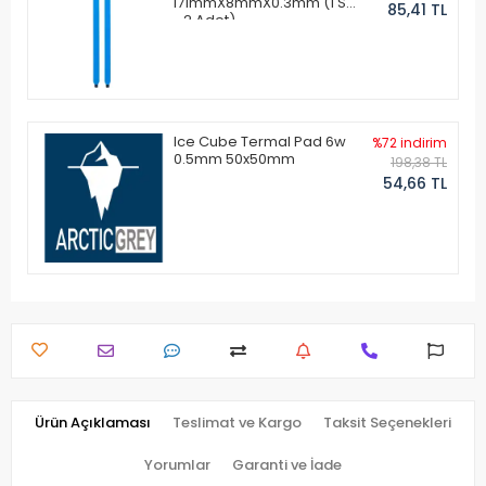
171mmX8mmX0.3mm (1 Set
85,41 TL
- 2 Adet)
Ice Cube Termal Pad 6w
%72 indirim
0.5mm 50x50mm
198,38 TL
54,66 TL
Ürün Açıklaması
Teslimat ve Kargo
Taksit Seçenekleri
Yorumlar
Garanti ve İade