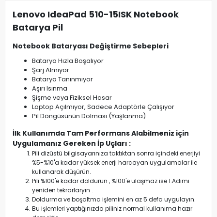
Lenovo IdeaPad 510-15ISK Notebook
Batarya Pil
Notebook Bataryası Değiştirme Sebepleri
Batarya Hızla Boşalıyor
Şarj Almıyor
Batarya Tanınmıyor
Aşırı Isınma
Şişme veya Fiziksel Hasar
Laptop Açılmıyor, Sadece Adaptörle Çalışıyor
Pil Döngüsünün Dolması (Yaşlanma)
İlk Kullanımda Tam Performans Alabilmeniz için
Uygulamanız Gereken İp Uçları :
Pili dizüstü bilgisayarınıza taktıktan sonra içindeki enerjiyi
%5-%10'a kadar yüksek enerji harcayan uygulamalar ile
kullanarak düşürün.
Pili %100'e kadar doldurun , %100'e ulaşmaz ise 1.Adımı
yeniden tekrarlaryın .
Doldurma ve boşaltma işlemini en az 5 defa uygulayın.
Bu işlemleri yaptığınızda piliniz normal kullanıma hazır