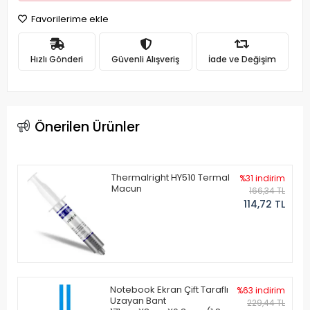
Favorilerime ekle
Hızlı Gönderi
Güvenli Alışveriş
İade ve Değişim
Önerilen Ürünler
Thermalright HY510 Termal
%31 indirim
Macun
166,34 TL
114,72 TL
Notebook Ekran Çift Taraflı
%63 indirim
Uzayan Bant
229,44 TL