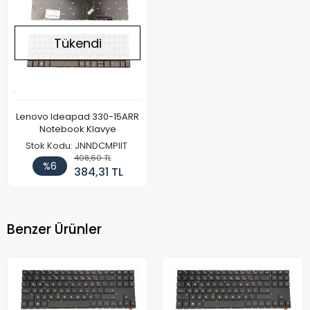
Tükendi
Lenovo Ideapad 330-15ARR
Notebook Klavye
Stok Kodu: JNNDCMPIIT
408,60 TL
%6
384,31 TL
Benzer Ürünler