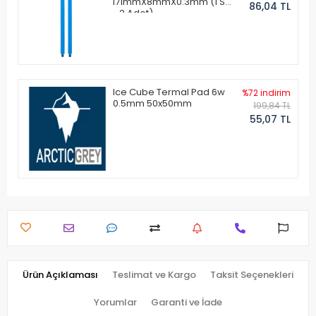
171mmX8mmX0.3mm (1 Set
86,04 TL
- 2 Adet)
Ice Cube Termal Pad 6w
%72 indirim
0.5mm 50x50mm
199,84 TL
55,07 TL
Ürün Açıklaması
Teslimat ve Kargo
Taksit Seçenekleri
Yorumlar
Garanti ve İade