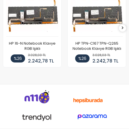
HP 16-N Notebook Klavye
HP TPN-C167 TPN-Q265
RGB Işıklı
Notebook Klavye RGB Işıklı
3.028,03 TL
3.028,03 TL
%26
%26
2.242,78 TL
2.242,78 TL