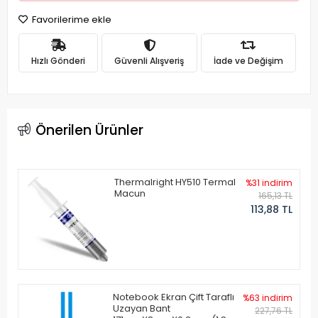
Favorilerime ekle
Hızlı Gönderi
Güvenli Alışveriş
İade ve Değişim
Önerilen Ürünler
Thermalright HY510 Termal
%31 indirim
Macun
165,13 TL
113,88 TL
Notebook Ekran Çift Taraflı
%63 indirim
Uzayan Bant
227,76 TL