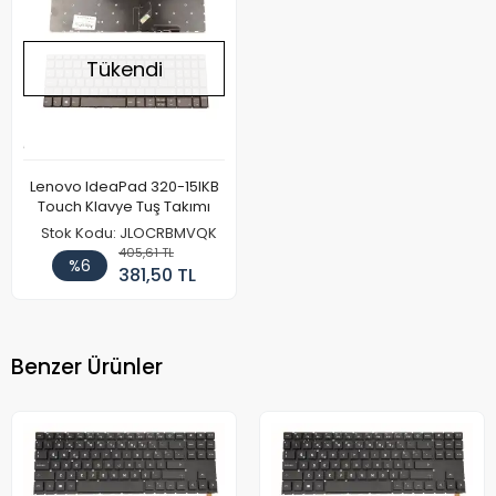
Tükendi
Lenovo IdeaPad 320-15IKB
Touch Klavye Tuş Takımı
Stok Kodu: JLOCRBMVQK
405,61 TL
%6
381,50 TL
Benzer Ürünler