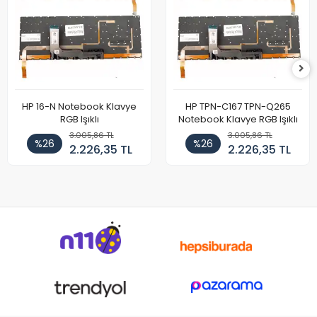
HP 16-N Notebook Klavye
HP TPN-C167 TPN-Q265
RGB Işıklı
Notebook Klavye RGB Işıklı
3.005,86 TL
3.005,86 TL
%26
%26
2.226,35 TL
2.226,35 TL