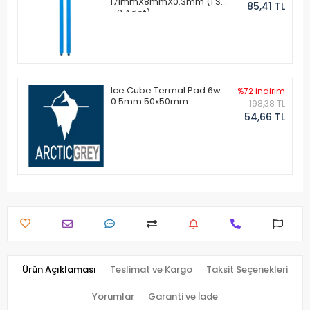
171mmX8mmX0.3mm (1 Set
85,41 TL
- 2 Adet)
Ice Cube Termal Pad 6w
%72 indirim
0.5mm 50x50mm
198,38 TL
54,66 TL
Ürün Açıklaması
Teslimat ve Kargo
Taksit Seçenekleri
Yorumlar
Garanti ve İade