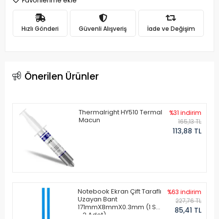
Favorilerime ekle
Hızlı Gönderi
Güvenli Alışveriş
İade ve Değişim
Önerilen Ürünler
Thermalright HY510 Termal
%31 indirim
Macun
165,13 TL
113,88 TL
Notebook Ekran Çift Taraflı
%63 indirim
Uzayan Bant
227,76 TL
171mmX8mmX0.3mm (1 Set
85,41 TL
- 2 Adet)