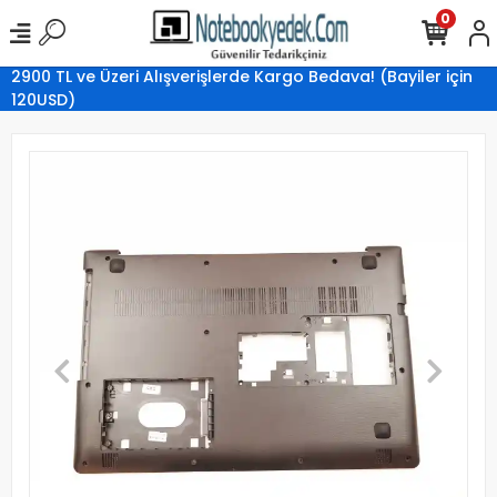
0
2900 TL ve Üzeri Alışverişlerde Kargo Bedava! (Bayiler için
120USD)