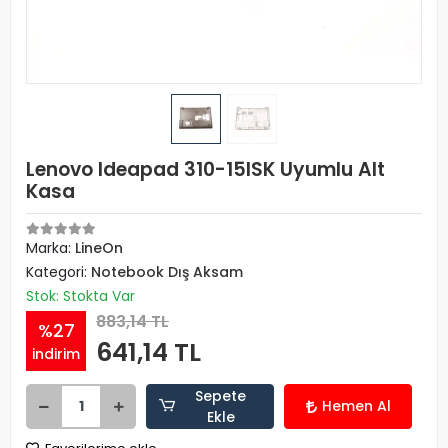
Lenovo Ideapad 310-15ISK Uyumlu Alt
Kasa
Marka:
LineOn
Kategori:
Notebook Dış Aksam
Stok: Stokta Var
883,14 TL
%27
641,14 TL
indirim
Sepete
Hemen Al
Ekle