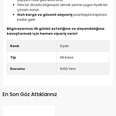
Yeni bir dizüstü bilgisayar almak yerine uygun fiyatlı bir
çözüm sunar.
Hızlı kargo ve güvenli alışveriş
avantajıyla kapınıza
kadar gelir.
Bilgisayarınızı ilk günkü estetiğine ve dayanıklılığına
kavuşturmak için hemen sipariş verin!
Renk
Siyah
Tip
Alt Kasa
Durumu
%100 Yeni
En Son Göz Attıklarınız