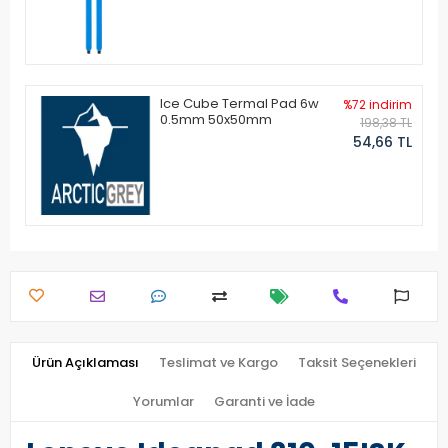
Ice Cube Termal Pad 6w
%72 indirim
0.5mm 50x50mm
198,38 TL
54,66 TL
Ürün Açıklaması
Teslimat ve Kargo
Taksit Seçenekleri
Yorumlar
Garanti ve İade