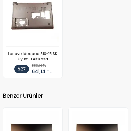
Lenovo Ideapad 310-15ISK
Uyumlu Alt Kasa
883,14 TL
%27
641,14 TL
Benzer Ürünler