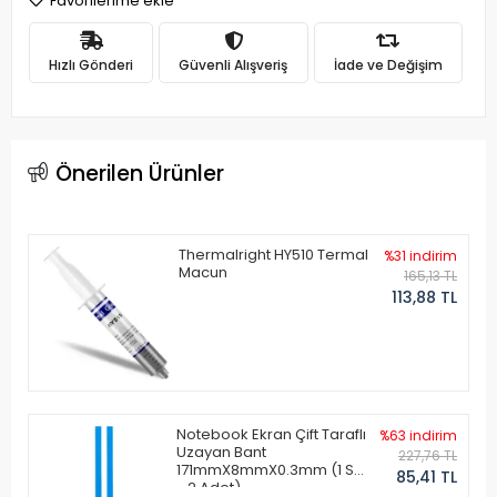
Favorilerime ekle
Hızlı Gönderi
Güvenli Alışveriş
İade ve Değişim
Önerilen Ürünler
Thermalright HY510 Termal
%31 indirim
Macun
165,13 TL
113,88 TL
Notebook Ekran Çift Taraflı
%63 indirim
Uzayan Bant
227,76 TL
171mmX8mmX0.3mm (1 Set
85,41 TL
- 2 Adet)