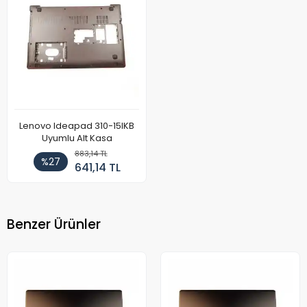
Lenovo Ideapad 310-15IKB
Uyumlu Alt Kasa
883,14 TL
%27
641,14 TL
Benzer Ürünler