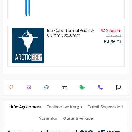
Ice Cube Termal Pad 6w
%72 indirim
0.5mm 50x50mm
198,38 TL
54,66 TL
Ürün Açıklaması
Teslimat ve Kargo
Taksit Seçenekleri
Yorumlar
Garanti ve İade