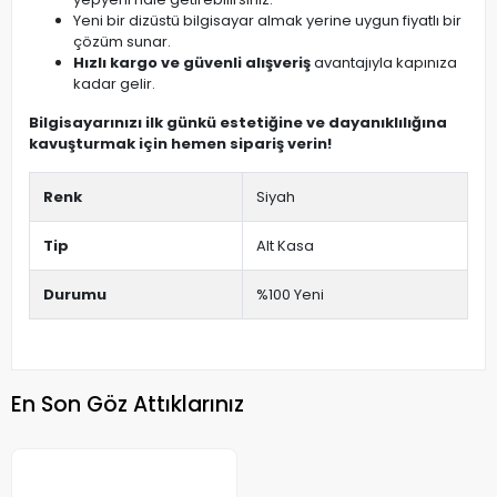
Yeni bir dizüstü bilgisayar almak yerine uygun fiyatlı bir
çözüm sunar.
Hızlı kargo ve güvenli alışveriş
avantajıyla kapınıza
kadar gelir.
Bilgisayarınızı ilk günkü estetiğine ve dayanıklılığına
kavuşturmak için hemen sipariş verin!
Renk
Siyah
Tip
Alt Kasa
Durumu
%100 Yeni
En Son Göz Attıklarınız