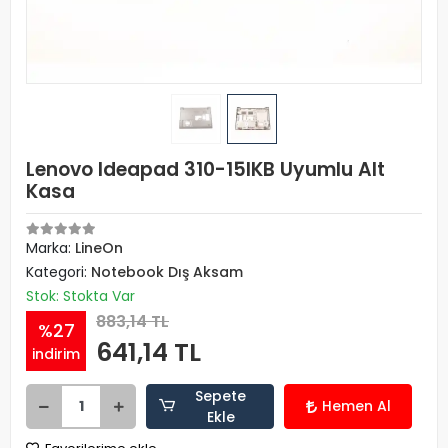
Lenovo Ideapad 310-15IKB Uyumlu Alt
Kasa
Marka:
LineOn
Kategori:
Notebook Dış Aksam
Stok: Stokta Var
883,14 TL
%27
641,14 TL
indirim
Sepete
Hemen Al
Ekle