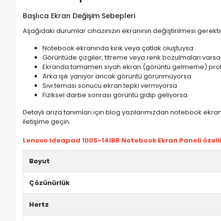
Başlıca Ekran Değişim Sebepleri
Aşağıdaki durumlar cihazınızın ekranının değiştirilmesi gerektiğ
Notebook ekranında kırık veya çatlak oluştuysa
Görüntüde çizgiler, titreme veya renk bozulmaları varsa
Ekranda tamamen siyah ekran (görüntü gelmeme) pro
Arka ışık yanıyor ancak görüntü görünmüyorsa
Sıvı teması sonucu ekran tepki vermiyorsa
Fiziksel darbe sonrası görüntü gidip geliyorsa
Detaylı arıza tanımları için blog yazılarımızdan notebook ekran 
iletişime geçin.
Lenovo Ideapad 100S-14IBR Notebook Ekran Paneli özellik
Boyut
Çözünürlük
Hertz