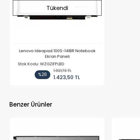
Tükendi
Lenovo Ideapad 100S-14IBR Notebook
Ekran Paneli
Stok Kodu: WZGZIFPLBD
1.921,73 TL
%26
1.423,50 TL
Benzer Ürünler
Stokta Yok