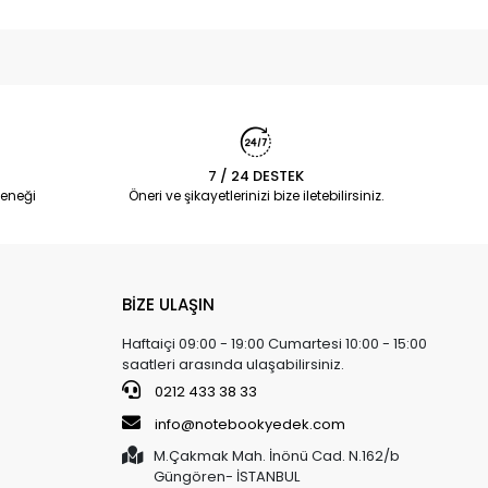
7 / 24 DESTEK
eneği
Öneri ve şikayetlerinizi bize iletebilirsiniz.
BİZE ULAŞIN
Haftaiçi 09:00 - 19:00 Cumartesi 10:00 - 15:00
saatleri arasında ulaşabilirsiniz.
0212 433 38 33
info@notebookyedek.com
M.Çakmak Mah. İnönü Cad. N.162/b
Güngören- İSTANBUL