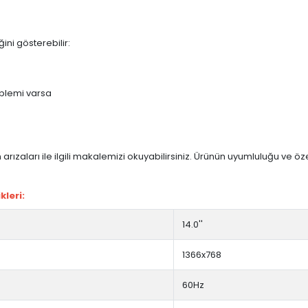
ini gösterebilir:
blemi varsa
arızaları ile ilgili makalemizi okuyabilirsiniz. Ürünün uyumluluğu ve ö
leri:
14.0''
1366x768
60Hz