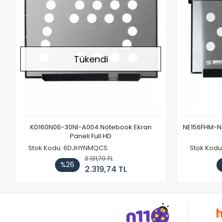
Tükendi
KD160N06-30NI-A004 Notebook Ekran
NE156FHM-NX
Paneli Full HD
Stok Kodu: 6DJHYNMQCS
Stok Kodu
3.131,70 TL
%26
2.319,74 TL