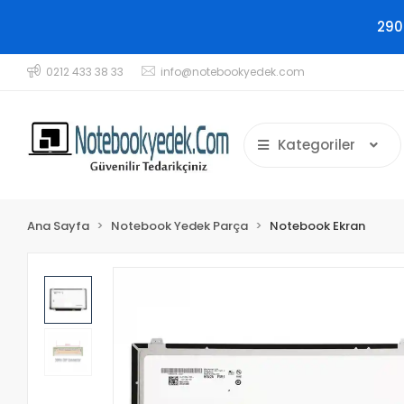
290
0212 433 38 33
info@notebookyedek.com
Kategoriler
Ana Sayfa
Notebook Yedek Parça
Notebook Ekran