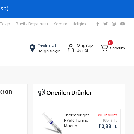
USD)
 Takip
Bayilik Başvurusu
Yardım
İletişim
0
Teslimat
Giriş Yap
Sepetim
Bölge Seçin
Üye Ol
kran
Önerilen Ürünler
Thermalright
%31 indirim
HY510 Termal
165,13 TL
Macun
113,88 TL