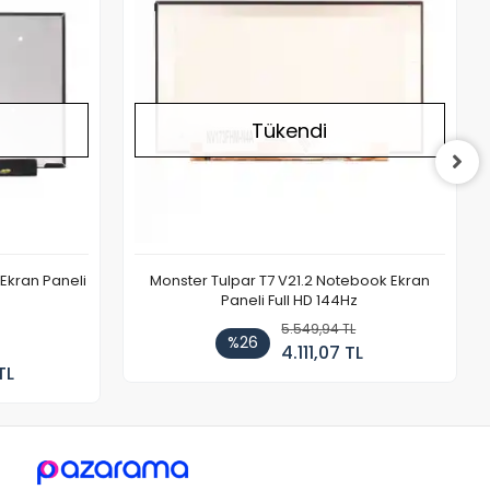
Tükendi
Ekran Paneli
Monster Tulpar T7 V21.2 Notebook Ekran
Paneli Full HD 144Hz
5.549,94 TL
%26
4.111,07 TL
TL