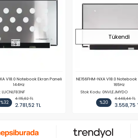
Tükendi
A V18.0 Notebook Ekran Paneli
NE156FHM-NXA V18.0 Notebook 
144Hz
165Hz
: LUCNLF83NF
Stok Kodu: 0NVLEJMYDO
4.115,62 TL
4.448,44 TL
%32
%20
2.781,52 TL
3.558,75 