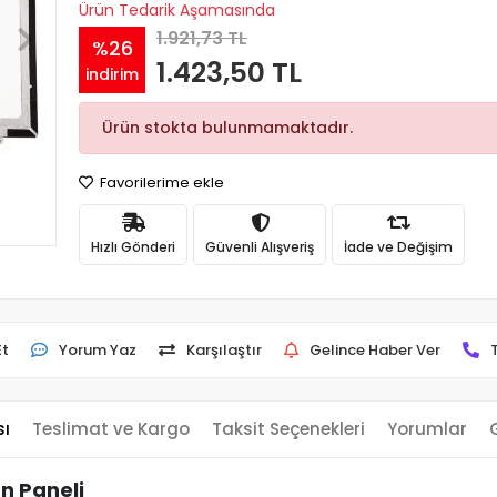
Ürün Tedarik Aşamasında
1.921,73 TL
%26
1.423,50 TL
indirim
Ürün stokta bulunmamaktadır.
Favorilerime ekle
Hızlı Gönderi
Güvenli Alışveriş
İade ve Değişim
Et
Yorum Yaz
Karşılaştır
Gelince Haber Ver
sı
Teslimat ve Kargo
Taksit Seçenekleri
Yorumlar
n Paneli