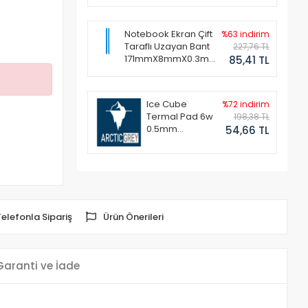
Notebook Ekran Çift
%63 indirim
Taraflı Uzayan Bant
227,76 TL
171mmX8mmX0.3mm
85,41 TL
(1 Set - 2 Adet)
Ice Cube
%72 indirim
Termal Pad 6w
198,38 TL
0.5mm
54,66 TL
50x50mm
Telefonla Sipariş
Ürün Önerileri
Garanti ve İade