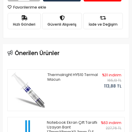
Favorilerime ekle
Hızlı Gönderi
Güvenli Alışveriş
İade ve Değişim
Önerilen Ürünler
Thermalright HY510 Termal
%31 indirim
Macun
165,13 TL
113,88 TL
Notebook Ekran Çift Taraflı
%63 indirim
Uzayan Bant
227,76 TL
171mmX8mmX0.3mm (1 Set