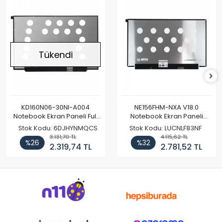
Tükendi
KD160N06-30NI-A004
NE156FHM-NXA V18.0
Notebook Ekran Paneli Full
Notebook Ekran Paneli
HD
144Hz
Stok Kodu: 6DJHYNMQCS
Stok Kodu: LUCNLF83NF
3.131,70 TL
4.115,62 TL
%26
%32
2.319,74 TL
2.781,52 TL