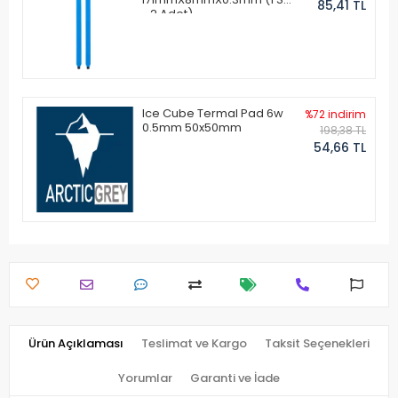
85,41 TL
- 2 Adet)
Ice Cube Termal Pad 6w
%72 indirim
0.5mm 50x50mm
198,38 TL
54,66 TL
Ürün Açıklaması
Teslimat ve Kargo
Taksit Seçenekleri
Yorumlar
Garanti ve İade