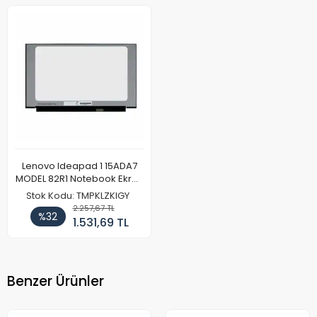
Lenovo Ideapad 1 15ADA7
MODEL 82R1 Notebook Ekran
Paneli FHD
Stok Kodu: TMPKLZKIGY
2.257,67 TL
%32
1.531,69 TL
Benzer Ürünler