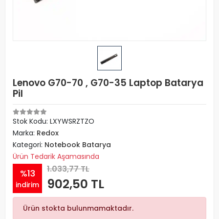
Lenovo G70-70 , G70-35 Laptop Batarya
Pil
Stok Kodu: LXYWSRZTZO
Marka:
Redox
Kategori:
Notebook Batarya
Ürün Tedarik Aşamasında
1.033,77 TL
%13
902,50 TL
indirim
Ürün stokta bulunmamaktadır.