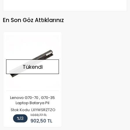
En Son Göz Attıklarınız
Tükendi
Lenovo G70-70 , G70-35
Laptop Batarya Pil
Stok Kodu: LXYWSRZTZO
1.033,77 TL
%13
902,50 TL