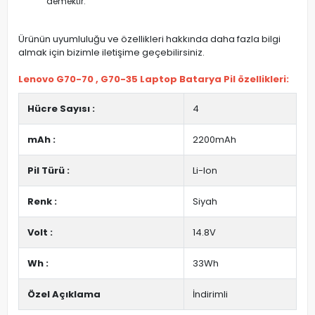
demektir.
Ürünün uyumluluğu ve özellikleri hakkında daha fazla bilgi
almak için bizimle iletişime geçebilirsiniz.
Lenovo G70-70 , G70-35 Laptop Batarya Pil özellikleri:
Hücre Sayısı :
4
mAh :
2200mAh
Pil Türü :
Li-Ion
Renk :
Siyah
Volt :
14.8V
Wh :
33Wh
Özel Açıklama
İndirimli