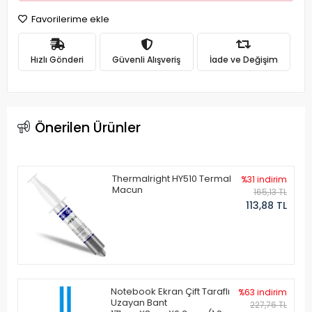
Favorilerime ekle
Hızlı Gönderi
Güvenli Alışveriş
İade ve Değişim
Önerilen Ürünler
Thermalright HY510 Termal
%31 indirim
Macun
165,13 TL
113,88 TL
Notebook Ekran Çift Taraflı
%63 indirim
Uzayan Bant
227,76 TL