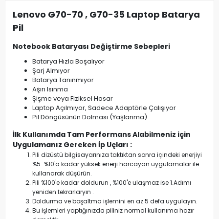
Lenovo G70-70 , G70-35 Laptop Batarya
Pil
Notebook Bataryası Değiştirme Sebepleri
Batarya Hızla Boşalıyor
Şarj Almıyor
Batarya Tanınmıyor
Aşırı Isınma
Şişme veya Fiziksel Hasar
Laptop Açılmıyor, Sadece Adaptörle Çalışıyor
Pil Döngüsünün Dolması (Yaşlanma)
İlk Kullanımda Tam Performans Alabilmeniz için
Uygulamanız Gereken İp Uçları :
Pili dizüstü bilgisayarınıza taktıktan sonra içindeki enerjiyi
%5-%10'a kadar yüksek enerji harcayan uygulamalar ile
kullanarak düşürün.
Pili %100'e kadar doldurun , %100'e ulaşmaz ise 1.Adımı
yeniden tekrarlaryın .
Doldurma ve boşaltma işlemini en az 5 defa uygulayın.
Bu işlemleri yaptığınızda piliniz normal kullanıma hazır