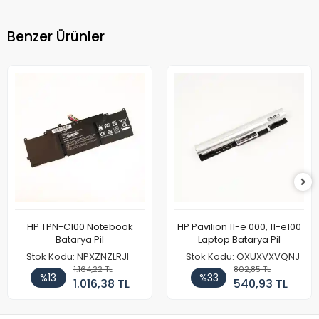
Benzer Ürünler
HP TPN-C100 Notebook
HP Pavilion 11-e 000, 11-e100
Batarya Pil
Laptop Batarya Pil
Stok Kodu: NPXZNZLRJI
Stok Kodu: OXUXVXVQNJ
1.164,22 TL
802,85 TL
%13
%33
1.016,38 TL
540,93 TL