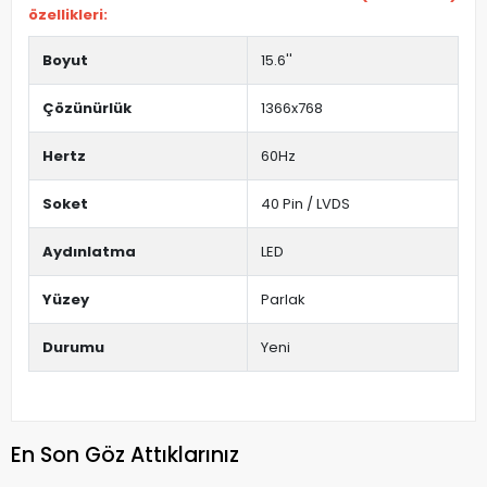
özellikleri:
Boyut
15.6''
Çözünürlük
1366x768
Hertz
60Hz
Soket
40 Pin / LVDS
Aydınlatma
LED
Yüzey
Parlak
Durumu
Yeni
En Son Göz Attıklarınız