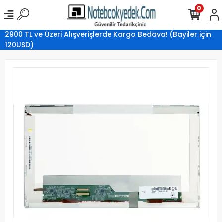
0
2900 TL ve Üzeri Alışverişlerde Kargo Bedava! (Bayiler için
120USD)