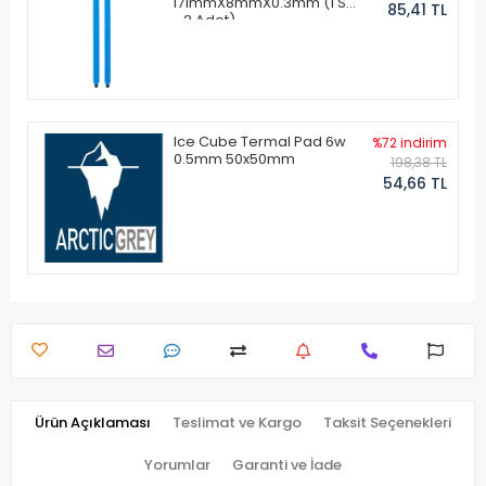
171mmX8mmX0.3mm (1 Set
85,41 TL
- 2 Adet)
Ice Cube Termal Pad 6w
%72 indirim
0.5mm 50x50mm
198,38 TL
54,66 TL
Ürün Açıklaması
Teslimat ve Kargo
Taksit Seçenekleri
Yorumlar
Garanti ve İade