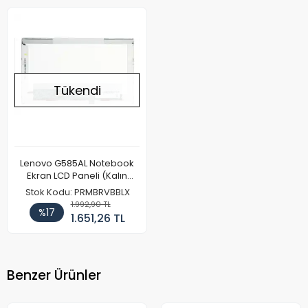
Tükendi
Lenovo G585AL Notebook
Ekran LCD Paneli (Kalın
Kasa)
Stok Kodu: PRMBRVBBLX
1.992,90 TL
%17
1.651,26 TL
Benzer Ürünler