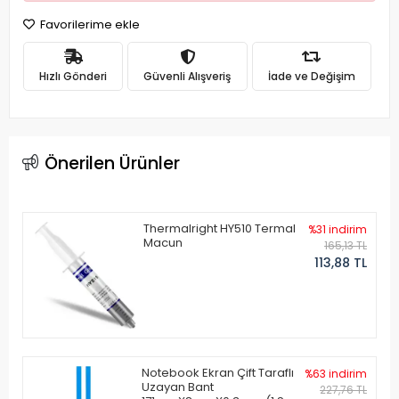
Favorilerime ekle
Hızlı Gönderi
Güvenli Alışveriş
İade ve Değişim
Önerilen Ürünler
Thermalright HY510 Termal
%31 indirim
Macun
165,13 TL
113,88 TL
Notebook Ekran Çift Taraflı
%63 indirim
Uzayan Bant
227,76 TL