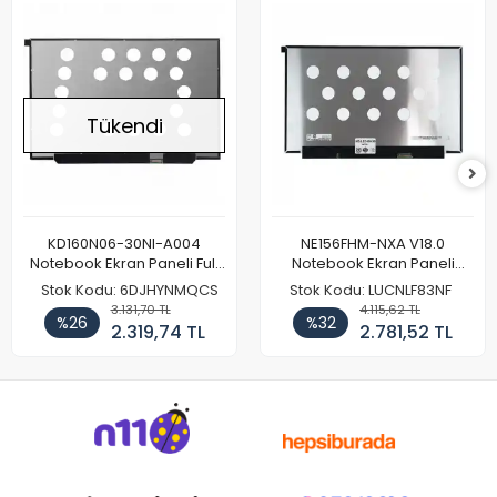
Tükendi
KD160N06-30NI-A004
NE156FHM-NXA V18.0
Notebook Ekran Paneli Full
Notebook Ekran Paneli
HD
144Hz
Stok Kodu: 6DJHYNMQCS
Stok Kodu: LUCNLF83NF
3.131,70 TL
4.115,62 TL
%26
%32
2.319,74 TL
2.781,52 TL