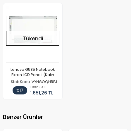
Tükendi
Lenovo G585 Notebook
Ekran LCD Paneli (Kalın
Kasa)
Stok Kodu: VYNGOQHRFJ
1.992,90 TL
%17
1.651,26 TL
Benzer Ürünler