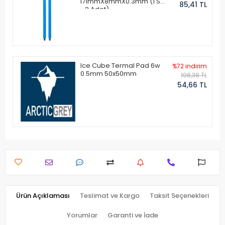
171mmX8mmX0.3mm (1 Set
85,41 TL
- 2 Adet)
Ice Cube Termal Pad 6w
%72 indirim
0.5mm 50x50mm
198,38 TL
54,66 TL
Ürün Açıklaması
Teslimat ve Kargo
Taksit Seçenekleri
Yorumlar
Garanti ve İade