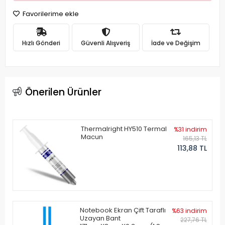
Favorilerime ekle
Hızlı Gönderi
Güvenli Alışveriş
İade ve Değişim
Önerilen Ürünler
Thermalright HY510 Termal
%31 indirim
Macun
165,13 TL
113,88 TL
Notebook Ekran Çift Taraflı
%63 indirim
Uzayan Bant
227,76 TL