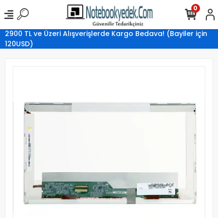
0
2900 TL ve Üzeri Alışverişlerde Kargo Bedava! (Bayiler için
120USD)