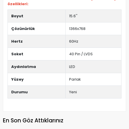
özellikleri:
Boyut
15.6''
Çözünürlük
1366x768
Hertz
60Hz
Soket
40 Pin / LVDS
Aydınlatma
LED
Yüzey
Parlak
Durumu
Yeni
En Son Göz Attıklarınız