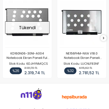
Tükendi
KD160N06-30NI-A004
NE156FHM-NXA V18.0
Notebook Ekran Paneli Full
Notebook Ekran Paneli
HD
144Hz
Stok Kodu: 6DJHYNMQCS
Stok Kodu: LUCNLF83NF
3.131,70 TL
4.115,62 TL
%26
%32
2.319,74 TL
2.781,52 TL