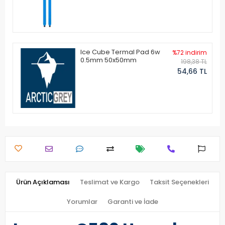
Ice Cube Termal Pad 6w
%72 indirim
0.5mm 50x50mm
198,38 TL
54,66 TL
Ürün Açıklaması
Teslimat ve Kargo
Taksit Seçenekleri
Yorumlar
Garanti ve İade