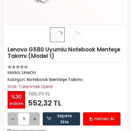
Lenovo G580 Uyumlu Notebook Menteşe
Takımı (Model 1)
Marka:
LineOn
Kategori:
Notebook Menteşe Takımı
Stok: Tükenmek Üzere
785,77 TL
%30
552,32 TL
indirim
Sepete
Hemen Al
Ekle