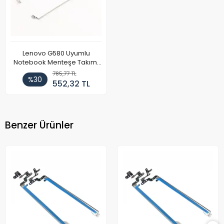
Lenovo G580 Uyumlu
Notebook Menteşe Takımı
(Model 1)
785,77 TL
%30
552,32 TL
Benzer Ürünler