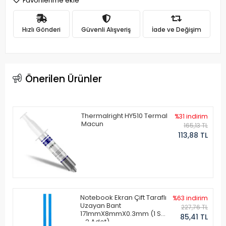
Favorilerime ekle
Hızlı Gönderi
Güvenli Alışveriş
İade ve Değişim
Önerilen Ürünler
Thermalright HY510 Termal
%31 indirim
Macun
165,13 TL
113,88 TL
Notebook Ekran Çift Taraflı
%63 indirim
Uzayan Bant
227,76 TL
171mmX8mmX0.3mm (1 Set
85,41 TL
- 2 Adet)