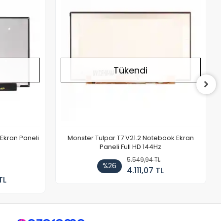
Tükendi
Ekran Paneli
Monster Tulpar T7 V21.2 Notebook Ekran
Paneli Full HD 144Hz
5.549,94 TL
%26
4.111,07 TL
TL