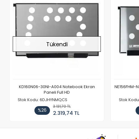
Tükendi
KD160N06-30NI-A004 Notebook Ekran
NE156FHM-NX
Paneli Full HD
Stok Kodu: 6DJHYNMQCS
Stok Kodu
3.131,70 TL
%26
2.319,74 TL