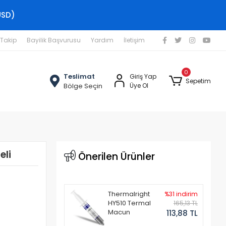
USD)
 Takip
Bayilik Başvurusu
Yardım
İletişim
0
Teslimat
Giriş Yap
Sepetim
Bölge Seçin
Üye Ol
eli
Önerilen Ürünler
Thermalright
%31 indirim
HY510 Termal
165,13 TL
Macun
113,88 TL