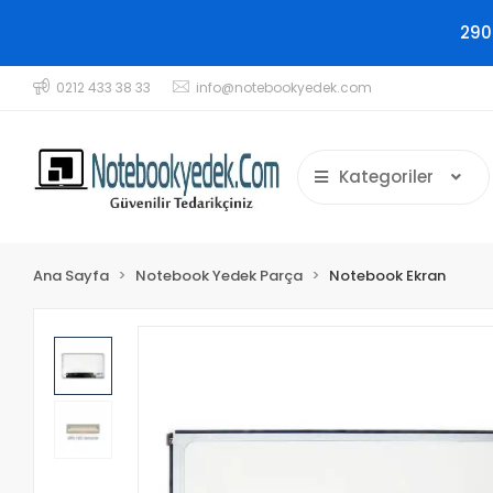
290
0212 433 38 33
info@notebookyedek.com
Kategoriler
Ana Sayfa
Notebook Yedek Parça
Notebook Ekran