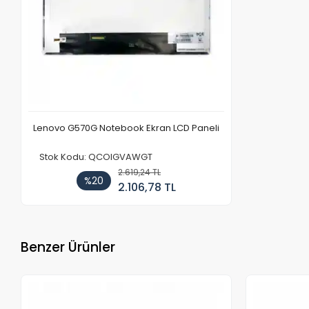
Lenovo G570G Notebook Ekran LCD Paneli
Stok Kodu: QCOIGVAWGT
2.619,24 TL
%20
2.106,78 TL
Benzer Ürünler
Stokta Yok