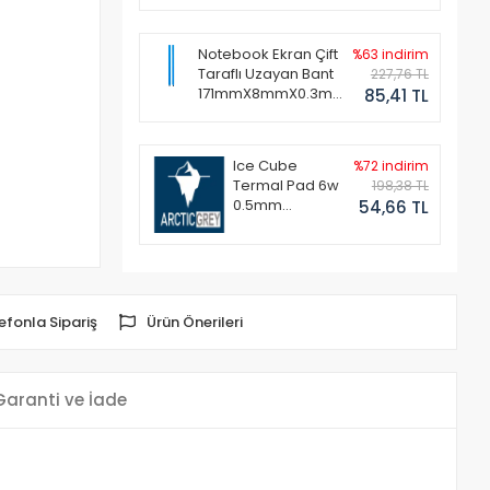
Notebook Ekran Çift
%63 indirim
Taraflı Uzayan Bant
227,76 TL
171mmX8mmX0.3mm
85,41 TL
(1 Set - 2 Adet)
Ice Cube
%72 indirim
Termal Pad 6w
198,38 TL
0.5mm
54,66 TL
50x50mm
efonla Sipariş
Ürün Önerileri
Garanti ve İade