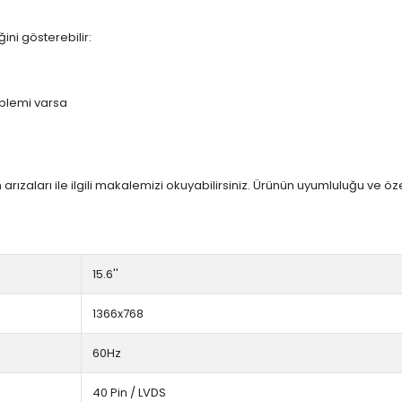
ini gösterebilir:
blemi varsa
arızaları ile ilgili makalemizi okuyabilirsiniz. Ürünün uyumluluğu ve ö
15.6''
1366x768
60Hz
40 Pin / LVDS