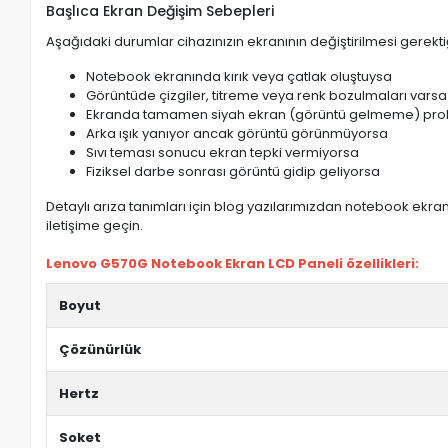
Başlıca Ekran Değişim Sebepleri
Aşağıdaki durumlar cihazınızın ekranının değiştirilmesi gerektiğ
Notebook ekranında kırık veya çatlak oluştuysa
Görüntüde çizgiler, titreme veya renk bozulmaları varsa
Ekranda tamamen siyah ekran (görüntü gelmeme) pro
Arka ışık yanıyor ancak görüntü görünmüyorsa
Sıvı teması sonucu ekran tepki vermiyorsa
Fiziksel darbe sonrası görüntü gidip geliyorsa
Detaylı arıza tanımları için blog yazılarımızdan notebook ekran 
iletişime geçin.
Lenovo G570G Notebook Ekran LCD Paneli özellikleri:
Boyut
Çözünürlük
Hertz
Soket