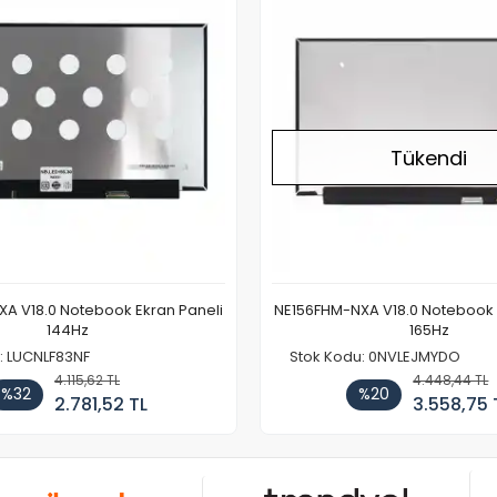
Tükendi
A V18.0 Notebook Ekran Paneli
NE156FHM-NXA V18.0 Notebook 
144Hz
165Hz
: LUCNLF83NF
Stok Kodu: 0NVLEJMYDO
4.115,62 TL
4.448,44 TL
%32
%20
2.781,52 TL
3.558,75 