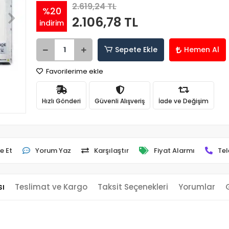
2.619,24 TL
%20
2.106,78 TL
indirim
Sepete Ekle
Hemen Al
Favorilerime ekle
Hızlı Gönderi
Güvenli Alışveriş
İade ve Değişim
e Et
Yorum Yaz
Karşılaştır
Fiyat Alarmı
Tel
sı
Teslimat ve Kargo
Taksit Seçenekleri
Yorumlar