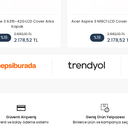
re 3 A315-42G LCD Cover Arka
Acer Aspire 3 N19C1 LCD Cove
Kapak
2.682,10 TL
2.682,10 TL
%19
%19
2.178,52 TL
2.178,52 
Güvenli Alışveriş
Geniş Ürün Yelpazesi
enli ve kolay ödeme sistemi
Binlerce ürün ve kampanya seç