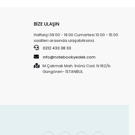
BİZE ULAŞIN
Haftaiçi 09:00 - 19:00 Cumartesi 10:00 - 15:00
saatleri arasında ulaşabilirsiniz.
0212 433 38 33
info@notebookyedek.com
M.Çakmak Mah. İnönü Cad. N.162/b
Güngören- İSTANBUL