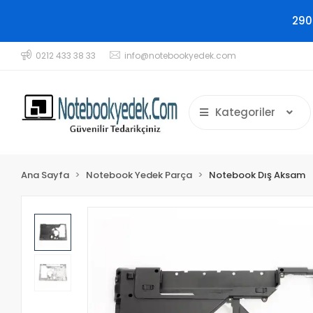
290
0212 433 38 33
info@notebookyedek.com
Kategoriler
Ana Sayfa
Notebook Yedek Parça
Notebook Dış Aksam