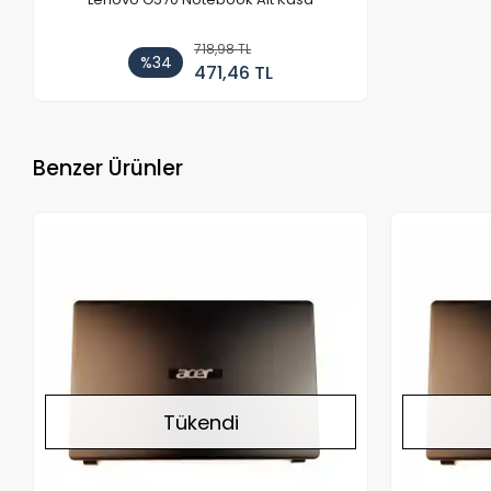
718,98 TL
%34
471,46 TL
Benzer Ürünler
Stokta Yok
Tükendi