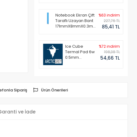
Notebook Ekran Çift
%63 indirim
Taraflı Uzayan Bant
227,76 TL
171mmX8mmX0.3mm
85,41 TL
(1 Set - 2 Adet)
Ice Cube
%72 indirim
Termal Pad 6w
198,38 TL
0.5mm
54,66 TL
50x50mm
efonla Sipariş
Ürün Önerileri
Garanti ve İade