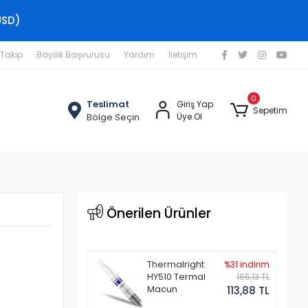
USD)
 Takip
Bayilik Başvurusu
Yardım
İletişim
0
Teslimat
Giriş Yap
Sepetim
Bölge Seçin
Üye Ol
Önerilen Ürünler
Thermalright
%31 indirim
HY510 Termal
165,13 TL
Macun
113,88 TL