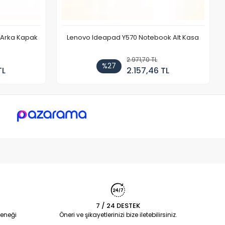
r Arka Kapak
Lenovo Ideapad Y570 Notebook Alt Kasa
2.971,70 TL
%27
TL
2.157,46 TL
7 / 24 DESTEK
eneği
Öneri ve şikayetlerinizi bize iletebilirsiniz.