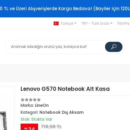
0 TL ve Üzeri Alışverişlerde Kargo Bedava! (Bayiler için 120
Türkçe
TRY - Türk Lirası
Sipariş
Lenovo G570 Notebook Alt Kasa
Marka:
LineOn
Kategori:
Notebook Dış Aksam
Stok: Stokta Var
718,98 TL
%34