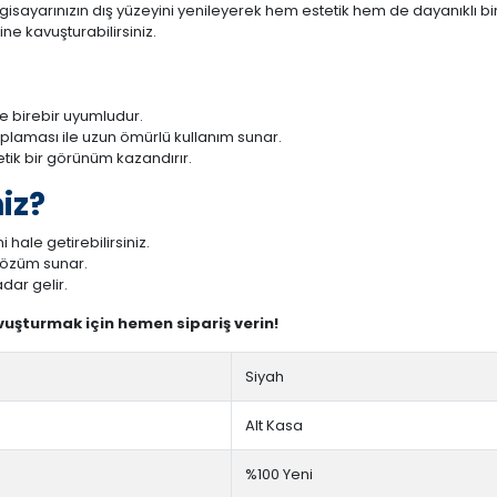
isayarınızın dış yüzeyini yenileyerek hem estetik hem de dayanıklı bir 
ne kavuşturabilirsiniz.
e birebir uyumludur.
aplaması ile uzun ömürlü kullanım sunar.
tetik bir görünüm kazandırır.
iz?
 hale getirebilirsiniz.
 çözüm sunar.
dar gelir.
avuşturmak için hemen sipariş verin!
Siyah
Alt Kasa
%100 Yeni