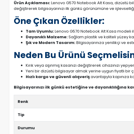
Ürün Açıklaması:
Lenovo G570 Notebook Alt Kasa, dizüstü bilg
değiştirerek bilgisayarınızı ilk günkü görünümüne ve işlevselliği
Öne Çıkan Özellikler:
Tam Uyumlu:
Lenovo G570 Notebook Alt Kasa modeli il
Dayanıklı Malzeme:
Sağlam plastik ve kaliteli yüzey k
Şık ve Modern Tasarım:
Bilgisayarınıza yenilikçi ve es
Neden Bu Ürünü Seçmelisin
Kırık veya aşınmış kasanızı değiştirerek cihazınızı yepyeni
Yeni bir dizüstü bilgisayar almak yerine uygun fiyatlı bir
Hızlı kargo ve güvenli alışveriş
avantajıyla kapınıza ka
Bilgisayarınızı ilk günkü estetiğine ve dayanıklılığına k
Renk
Tip
Durumu