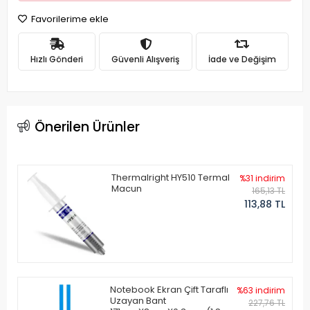
Favorilerime ekle
Hızlı Gönderi
Güvenli Alışveriş
İade ve Değişim
Önerilen Ürünler
Thermalright HY510 Termal
%31 indirim
Macun
165,13 TL
113,88 TL
Notebook Ekran Çift Taraflı
%63 indirim
Uzayan Bant
227,76 TL