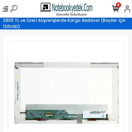
0
2900 TL ve Üzeri Alışverişlerde Kargo Bedava! (Bayiler için
120USD)