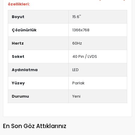
özellikleri:
Boyut
15.6''
Çözünürlük
1366x768
Hertz
60Hz
Soket
40 Pin / LVDS
Aydınlatma
LED
Yüzey
Parlak
Durumu
Yeni
En Son Göz Attıklarınız