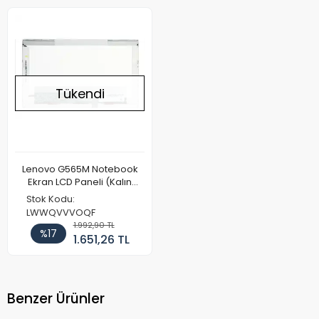
Tükendi
Lenovo G565M Notebook
Ekran LCD Paneli (Kalın
Kasa)
Stok Kodu:
LWWQVVVOQF
1.992,90 TL
%17
1.651,26 TL
Benzer Ürünler