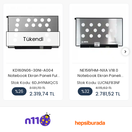
Tükendi
KD160N06-30NI-A004
NE156FHM-NXA V18.0
Notebook Ekran Paneli Full
Notebook Ekran Paneli
HD
144Hz
Stok Kodu: 6DJHYNMQCS
Stok Kodu: LUCNLF83NF
3.131,70 TL
4.115,62 TL
%26
%32
2.319,74 TL
2.781,52 TL