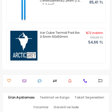
171mmX8mmX0.3mm (1 Set
85,41 TL
- 2 Adet)
Ice Cube Termal Pad 6w
%72 indirim
0.5mm 50x50mm
198,38 TL
54,66 TL
Ürün Açıklaması
Teslimat ve Kargo
Taksit Seçenekleri
Yorumlar
Garanti ve İade