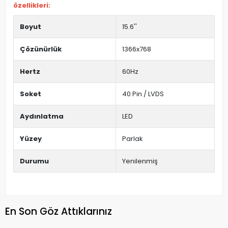
özellikleri:
Boyut
15.6''
Çözünürlük
1366x768
Hertz
60Hz
Soket
40 Pin / LVDS
Aydınlatma
LED
Yüzey
Parlak
Durumu
Yenilenmiş
En Son Göz Attıklarınız