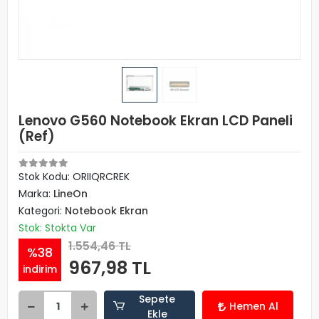
Lenovo G560 Notebook Ekran LCD Paneli
(Ref)
Stok Kodu: ORIIQRCREK
Marka:
LineOn
Kategori:
Notebook Ekran
Stok: Stokta Var
1.554,46 TL
%38
967,98 TL
indirim
Sepete
Hemen Al
Ekle