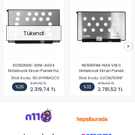
Tükendi
KD160N06-30NI-A004
NE156FHM-NXA V18.0
Notebook Ekran Paneli Full
Notebook Ekran Paneli
HD
144Hz
Stok Kodu: 6DJHYNMQCS
Stok Kodu: LUCNLF83NF
3.131,70 TL
4.115,62 TL
%26
%32
2.319,74 TL
2.781,52 TL