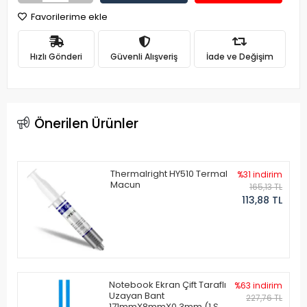
Favorilerime ekle
Hızlı Gönderi
Güvenli Alışveriş
İade ve Değişim
Önerilen Ürünler
Thermalright HY510 Termal
%31 indirim
Macun
165,13 TL
113,88 TL
Notebook Ekran Çift Taraflı
%63 indirim
Uzayan Bant
227,76 TL
171mmX8mmX0.3mm (1 Set