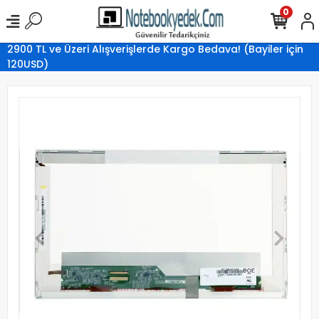
0
2900 TL ve Üzeri Alışverişlerde Kargo Bedava! (Bayiler için
120USD)