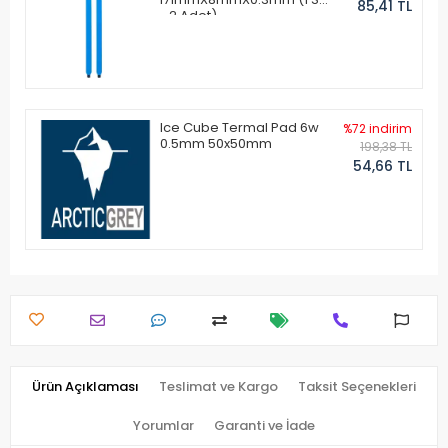
85,41 TL
- 2 Adet)
Ice Cube Termal Pad 6w
%72 indirim
0.5mm 50x50mm
198,38 TL
54,66 TL
Ürün Açıklaması
Teslimat ve Kargo
Taksit Seçenekleri
Yorumlar
Garanti ve İade