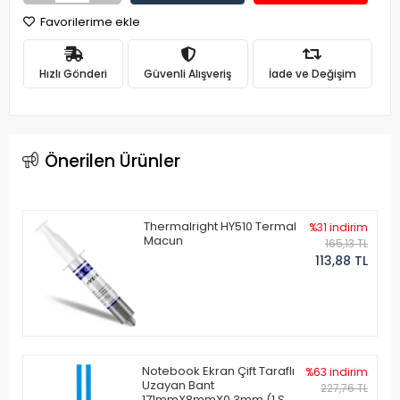
Favorilerime ekle
Hızlı Gönderi
Güvenli Alışveriş
İade ve Değişim
Önerilen Ürünler
Thermalright HY510 Termal
%31 indirim
Macun
165,13 TL
113,88 TL
Notebook Ekran Çift Taraflı
%63 indirim
Uzayan Bant
227,76 TL
171mmX8mmX0.3mm (1 Set