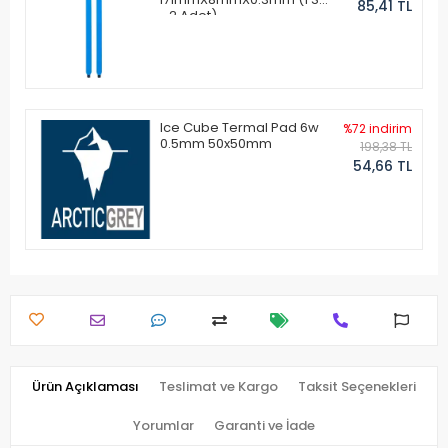
85,41 TL
- 2 Adet)
Ice Cube Termal Pad 6w
%72 indirim
0.5mm 50x50mm
198,38 TL
54,66 TL
Ürün Açıklaması
Teslimat ve Kargo
Taksit Seçenekleri
Yorumlar
Garanti ve İade