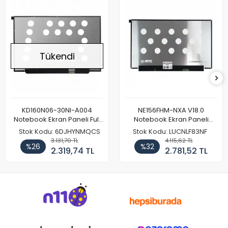
Tükendi
KD160N06-30NI-A004
NE156FHM-NXA V18.0
Notebook Ekran Paneli Full
Notebook Ekran Paneli
HD
144Hz
Stok Kodu: 6DJHYNMQCS
Stok Kodu: LUCNLF83NF
3.131,70 TL
4.115,62 TL
%26
%32
2.319,74 TL
2.781,52 TL