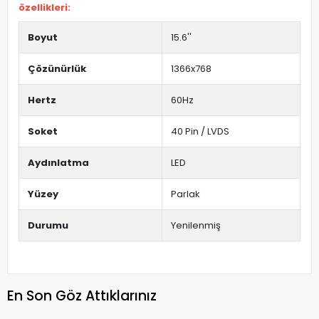
özellikleri:
Boyut
15.6''
Çözünürlük
1366x768
Hertz
60Hz
Soket
40 Pin / LVDS
Aydınlatma
LED
Yüzey
Parlak
Durumu
Yenilenmiş
En Son Göz Attıklarınız