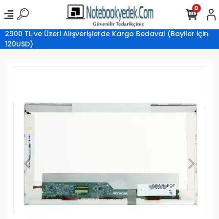
0
2900 TL ve Üzeri Alışverişlerde Kargo Bedava! (Bayiler için
120USD)