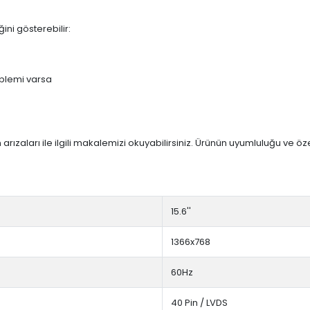
ini gösterebilir:
blemi varsa
arızaları ile ilgili makalemizi okuyabilirsiniz. Ürünün uyumluluğu ve ö
:
15.6''
1366x768
60Hz
40 Pin / LVDS