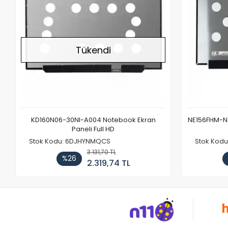
Tükendi
KD160N06-30NI-A004 Notebook Ekran
NE156FHM-NX
Paneli Full HD
Stok Kodu: 6DJHYNMQCS
Stok Kodu
3.131,70 TL
%26
2.319,74 TL