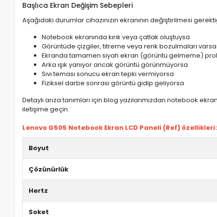
Başlıca Ekran Değişim Sebepleri
Aşağıdaki durumlar cihazınızın ekranının değiştirilmesi gerektiğ
Notebook ekranında kırık veya çatlak oluştuysa
Görüntüde çizgiler, titreme veya renk bozulmaları varsa
Ekranda tamamen siyah ekran (görüntü gelmeme) pro
Arka ışık yanıyor ancak görüntü görünmüyorsa
Sıvı teması sonucu ekran tepki vermiyorsa
Fiziksel darbe sonrası görüntü gidip geliyorsa
Detaylı arıza tanımları için blog yazılarımızdan notebook ekran 
iletişime geçin.
Lenovo G505 Notebook Ekran LCD Paneli (Ref) özellikleri
Boyut
Çözünürlük
Hertz
Soket