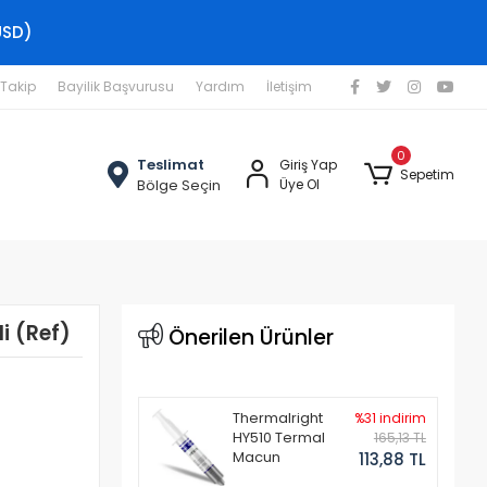
USD)
 Takip
Bayilik Başvurusu
Yardım
İletişim
0
Teslimat
Giriş Yap
Sepetim
Bölge Seçin
Üye Ol
i (Ref)
Önerilen Ürünler
Thermalright
%31 indirim
HY510 Termal
165,13 TL
Macun
113,88 TL