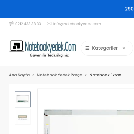
290
0212 433 38 33
info@notebookyedek.com
Kategoriler
Ana Sayfa
Notebook Yedek Parça
Notebook Ekran