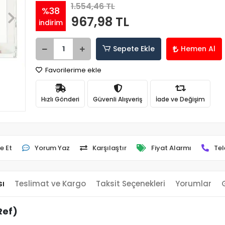
1.554,46 TL
%38
967,98 TL
indirim
Sepete Ekle
Hemen Al
Favorilerime ekle
Hızlı Gönderi
Güvenli Alışveriş
İade ve Değişim
e Et
Yorum Yaz
Karşılaştır
Fiyat Alarmı
Tel
sı
Teslimat ve Kargo
Taksit Seçenekleri
Yorumlar
Ref)