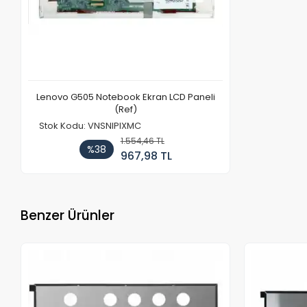
Lenovo G505 Notebook Ekran LCD Paneli
(Ref)
Stok Kodu: VNSNIPIXMC
1.554,46 TL
%38
967,98 TL
Benzer Ürünler
Stokta Yok