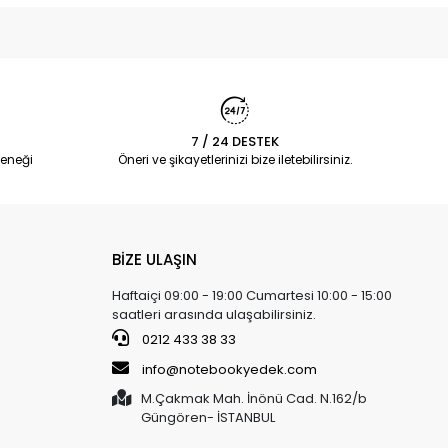
7 / 24 DESTEK
eneği
Öneri ve şikayetlerinizi bize iletebilirsiniz.
BİZE ULAŞIN
Haftaiçi 09:00 - 19:00 Cumartesi 10:00 - 15:00
saatleri arasında ulaşabilirsiniz.
0212 433 38 33
info@notebookyedek.com
M.Çakmak Mah. İnönü Cad. N.162/b
Güngören- İSTANBUL