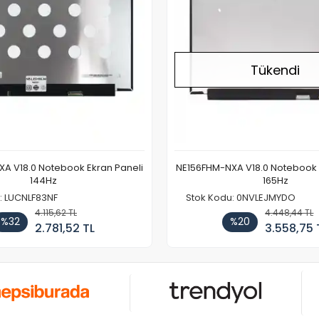
Tükendi
A V18.0 Notebook Ekran Paneli
NE156FHM-NXA V18.0 Notebook 
144Hz
165Hz
: LUCNLF83NF
Stok Kodu: 0NVLEJMYDO
4.115,62 TL
4.448,44 TL
%32
%20
2.781,52 TL
3.558,75 