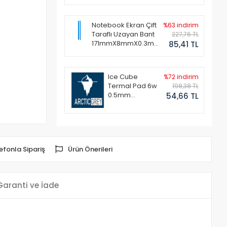
Notebook Ekran Çift
%63 indirim
Taraflı Uzayan Bant
227,76 TL
171mmX8mmX0.3mm
85,41 TL
(1 Set - 2 Adet)
Ice Cube
%72 indirim
Termal Pad 6w
198,38 TL
0.5mm
54,66 TL
50x50mm
efonla Sipariş
Ürün Önerileri
Garanti ve İade