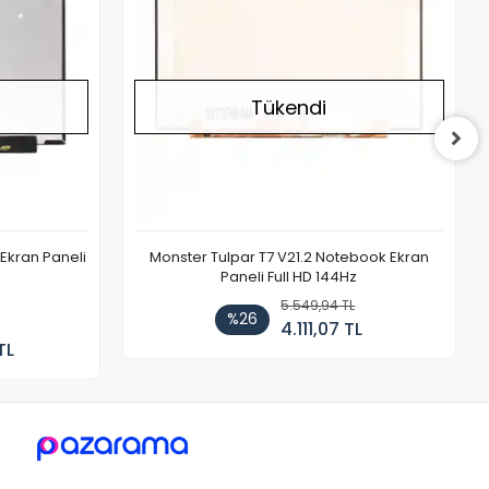
Tükendi
Ekran Paneli
Monster Tulpar T7 V21.2 Notebook Ekran
Paneli Full HD 144Hz
5.549,94 TL
%26
4.111,07 TL
TL