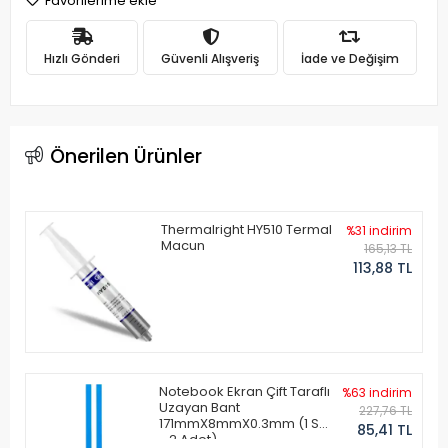
Favorilerime ekle
Hızlı Gönderi
Güvenli Alışveriş
İade ve Değişim
Önerilen Ürünler
Thermalright HY510 Termal
%31 indirim
Macun
165,13 TL
113,88 TL
Notebook Ekran Çift Taraflı
%63 indirim
Uzayan Bant
227,76 TL
171mmX8mmX0.3mm (1 Set
85,41 TL
- 2 Adet)