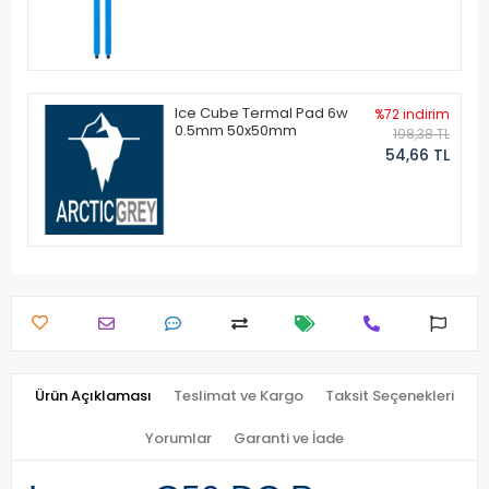
Ice Cube Termal Pad 6w
%72 indirim
0.5mm 50x50mm
198,38 TL
54,66 TL
Ürün Açıklaması
Teslimat ve Kargo
Taksit Seçenekleri
Yorumlar
Garanti ve İade