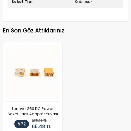
Soket Tipi :
Kablosuz
En Son Göz Attıklarınız
Lenovo G50 DC Power
Soket Jack Adaptör Yuvası
235,73 TL
%72
65,48 TL