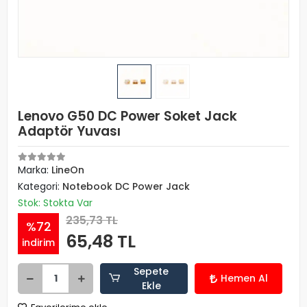
Lenovo G50 DC Power Soket Jack
Adaptör Yuvası
Marka:
LineOn
Kategori:
Notebook DC Power Jack
Stok: Stokta Var
235,73 TL
%72
65,48 TL
indirim
Sepete
Hemen Al
Ekle