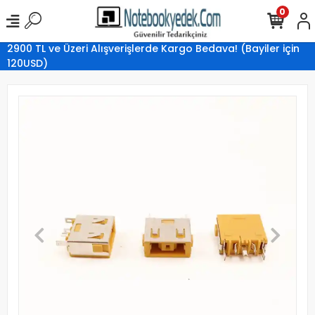
0
2900 TL ve Üzeri Alışverişlerde Kargo Bedava! (Bayiler için
120USD)