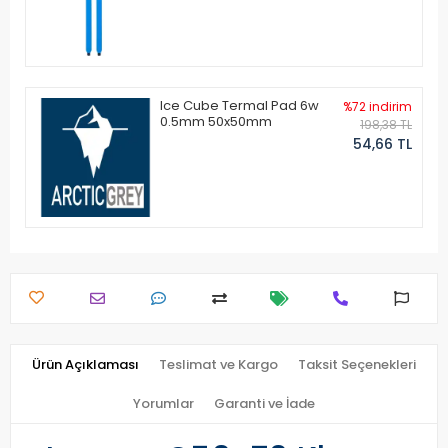
Ice Cube Termal Pad 6w
%72 indirim
0.5mm 50x50mm
198,38 TL
54,66 TL
Ürün Açıklaması
Teslimat ve Kargo
Taksit Seçenekleri
Yorumlar
Garanti ve İade