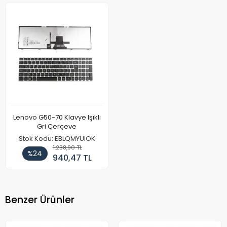
Lenovo G50-70 Klavye Işıklı
Gri Çerçeve
Stok Kodu: EBLQMYUIOK
1.238,90 TL
%24
940,47 TL
Benzer Ürünler