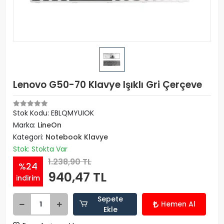
Lenovo G50-70 Klavye Işıklı Gri Çerçeve
Stok Kodu: EBLQMYUIOK
Marka:
LineOn
Kategori:
Notebook Klavye
Stok: Stokta Var
1.238,90 TL
%24
940,47 TL
indirim
Sepete
Hemen Al
Ekle