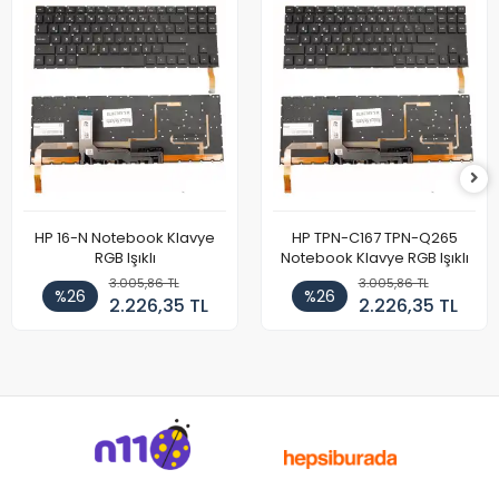
HP 16-N Notebook Klavye
HP TPN-C167 TPN-Q265
RGB Işıklı
Notebook Klavye RGB Işıklı
3.005,86 TL
3.005,86 TL
%26
%26
2.226,35 TL
2.226,35 TL