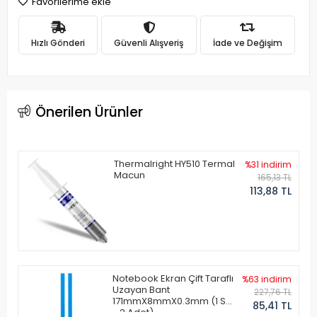
Favorilerime ekle
Hızlı Gönderi
Güvenli Alışveriş
İade ve Değişim
Önerilen Ürünler
Thermalright HY510 Termal
%31 indirim
Macun
165,13 TL
113,88 TL
Notebook Ekran Çift Taraflı
%63 indirim
Uzayan Bant
227,76 TL
171mmX8mmX0.3mm (1 Set
85,41 TL
- 2 Adet)