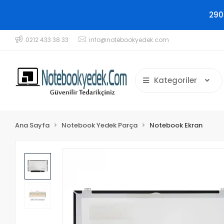
290
0212 433 38 33
info@notebookyedek.com
Kategoriler
Ana Sayfa
Notebook Yedek Parça
Notebook Ekran