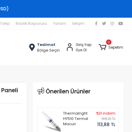
USD)
 Takip
Bayilik Başvurusu
Yardım
İletişim
0
Teslimat
Giriş Yap
Sepetim
Bölge Seçin
Üye Ol
 Paneli
Önerilen Ürünler
Thermalright
%31 indirim
HY510 Termal
165,13 TL
Macun
113,88 TL