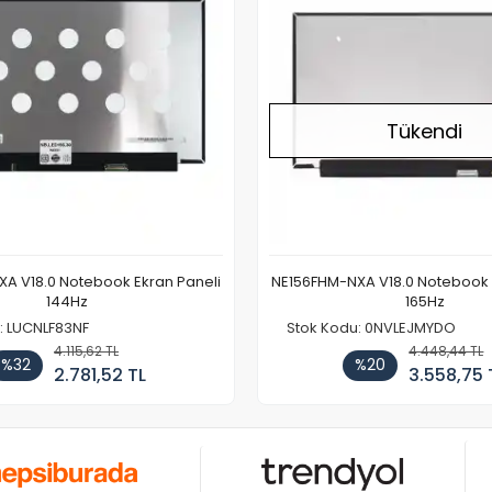
Tükendi
A V18.0 Notebook Ekran Paneli
NE156FHM-NXA V18.0 Notebook 
144Hz
165Hz
: LUCNLF83NF
Stok Kodu: 0NVLEJMYDO
4.115,62 TL
4.448,44 TL
%32
%20
2.781,52 TL
3.558,75 