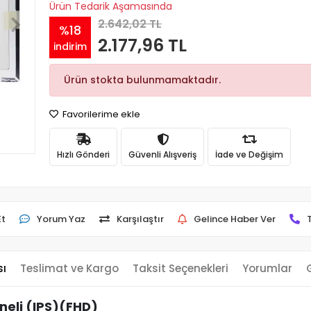
Ürün Tedarik Aşamasında
2.642,02 TL
%18
2.177,96 TL
indirim
Ürün stokta bulunmamaktadır.
Favorilerime ekle
Hızlı Gönderi
Güvenli Alışveriş
İade ve Değişim
Et
Yorum Yaz
Karşılaştır
Gelince Haber Ver
sı
Teslimat ve Kargo
Taksit Seçenekleri
Yorumlar
neli (IPS)(FHD)