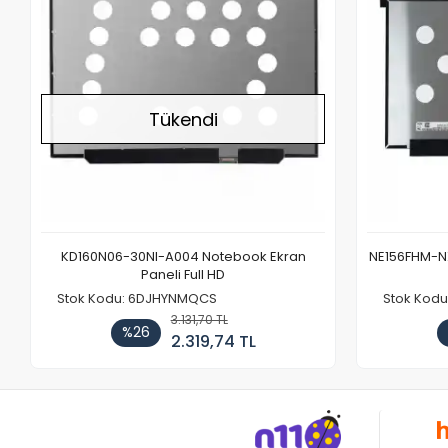
Tükendi
KD160N06-30NI-A004 Notebook Ekran
NE156FHM-NX
Paneli Full HD
Stok Kodu: 6DJHYNMQCS
Stok Kodu
3.131,70 TL
%26
2.319,74 TL