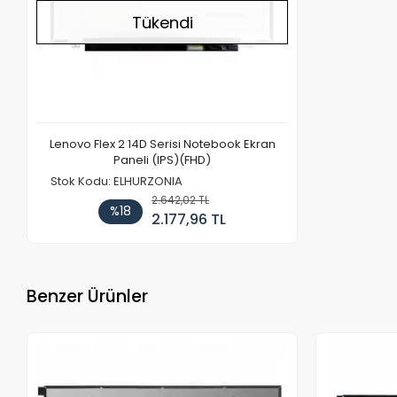
Tükendi
Lenovo Flex 2 14D Serisi Notebook Ekran
Paneli (IPS)(FHD)
Stok Kodu: ELHURZONIA
2.642,02 TL
%18
2.177,96 TL
Benzer Ürünler
Stokta Yok