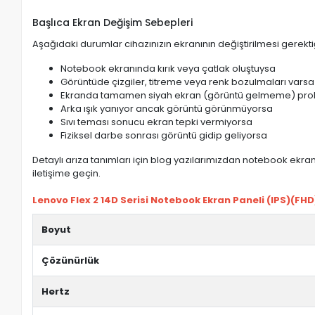
Başlıca Ekran Değişim Sebepleri
Aşağıdaki durumlar cihazınızın ekranının değiştirilmesi gerektiğ
Notebook ekranında kırık veya çatlak oluştuysa
Görüntüde çizgiler, titreme veya renk bozulmaları varsa
Ekranda tamamen siyah ekran (görüntü gelmeme) pro
Arka ışık yanıyor ancak görüntü görünmüyorsa
Sıvı teması sonucu ekran tepki vermiyorsa
Fiziksel darbe sonrası görüntü gidip geliyorsa
Detaylı arıza tanımları için blog yazılarımızdan notebook ekran 
iletişime geçin.
Lenovo Flex 2 14D Serisi Notebook Ekran Paneli (IPS)(FHD) 
Boyut
Çözünürlük
Hertz