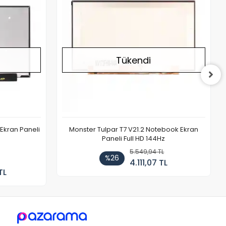
Tükendi
Ekran Paneli
Monster Tulpar T7 V21.2 Notebook Ekran
Paneli Full HD 144Hz
5.549,94 TL
%26
4.111,07 TL
TL