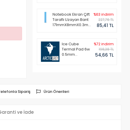
Notebook Ekran Çift
%63 indirim
Taraflı Uzayan Bant
227,76 TL
171mmX8mmX0.3mm
85,41 TL
(1 Set - 2 Adet)
Ice Cube
%72 indirim
Termal Pad 6w
198,38 TL
0.5mm
54,66 TL
50x50mm
Telefonla Sipariş
Ürün Önerileri
Garanti ve İade