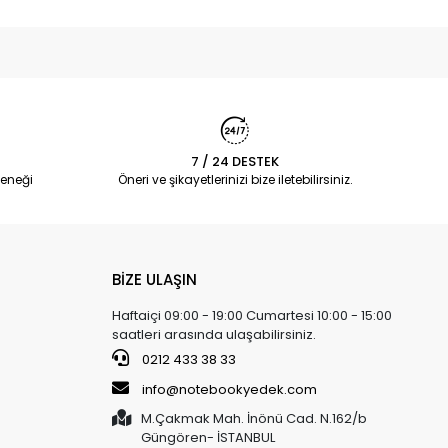
7 / 24 DESTEK
eneği
Öneri ve şikayetlerinizi bize iletebilirsiniz.
BİZE ULAŞIN
Haftaiçi 09:00 - 19:00 Cumartesi 10:00 - 15:00
saatleri arasında ulaşabilirsiniz.
0212 433 38 33
info@notebookyedek.com
M.Çakmak Mah. İnönü Cad. N.162/b
Güngören- İSTANBUL