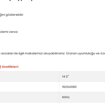
ini gösterebilir:
blemi varsa
arızaları ile ilgili makalemizi okuyabilirsiniz. Ürünün uyumluluğu ve ö
özellikleri:
14.0''
1920x1080
60Hz