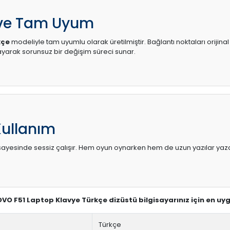
 ve Tam Uyum
kçe
modeliyle tam uyumlu olarak üretilmiştir. Bağlantı noktaları orijina
arak sorunsuz bir değişim süreci sunar.
Kullanım
sı sayesinde sessiz çalışır. Hem oyun oynarken hem de uzun yazılar yaza
NOVO F51 Laptop Klavye Türkçe dizüstü bilgisayarınız için en uy
Türkçe