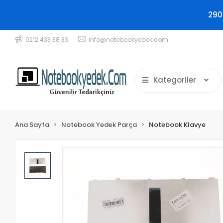
290
0212 433 38 33
info@notebookyedek.com
Kategoriler
Ana Sayfa
Notebook Yedek Parça
Notebook Klavye