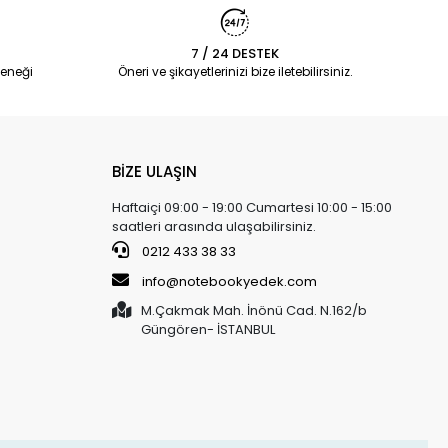
7 / 24 DESTEK
eneği
Öneri ve şikayetlerinizi bize iletebilirsiniz.
BİZE ULAŞIN
Haftaiçi 09:00 - 19:00 Cumartesi 10:00 - 15:00
saatleri arasında ulaşabilirsiniz.
0212 433 38 33
info@notebookyedek.com
M.Çakmak Mah. İnönü Cad. N.162/b
Güngören- İSTANBUL