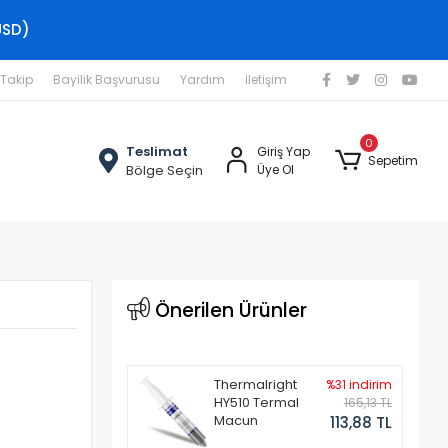
USD)
 Takip
Bayilik Başvurusu
Yardım
İletişim
0
Teslimat
Giriş Yap
Sepetim
Bölge Seçin
Üye Ol
Önerilen Ürünler
Thermalright
%31 indirim
HY510 Termal
165,13 TL
Macun
113,88 TL