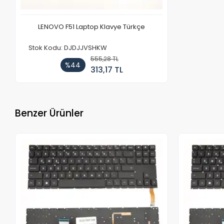
LENOVO F51 Laptop Klavye Türkçe
Stok Kodu: DJDJJVSHKW
555,28 TL
%44
313,17 TL
Benzer Ürünler