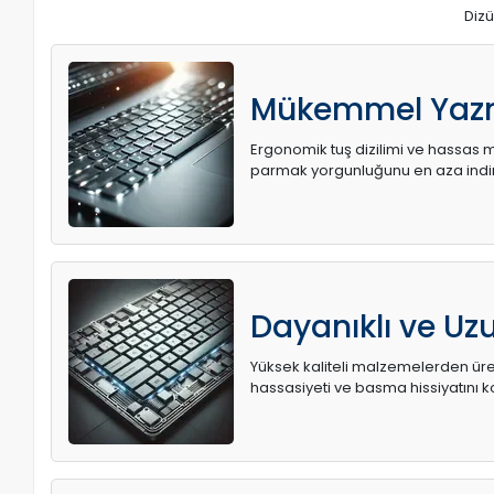
Dizü
Mükemmel Yaz
Ergonomik tuş dizilimi ve hassas me
parmak yorgunluğunu en aza indir
Dayanıklı ve U
Yüksek kaliteli malzemelerden üret
hassasiyeti ve basma hissiyatını k