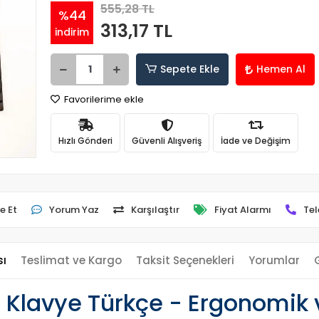
555,28 TL
%44
313,17 TL
indirim
Sepete Ekle
Hemen Al
Favorilerime ekle
Hızlı Gönderi
Güvenli Alışveriş
İade ve Değişim
e Et
Yorum Yaz
Karşılaştır
Fiyat Alarmı
Tel
sı
Teslimat ve Kargo
Taksit Seçenekleri
Yorumlar
 Klavye Türkçe - Ergonomik v