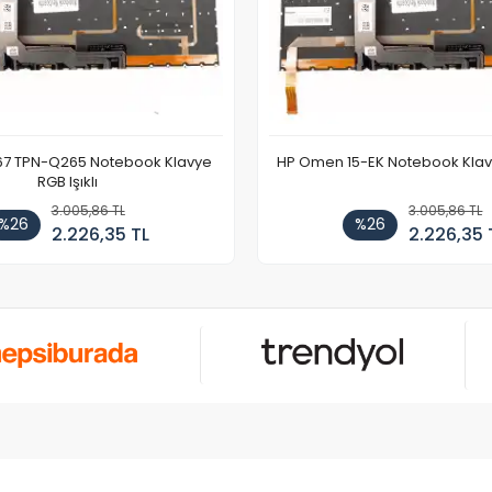
67 TPN-Q265 Notebook Klavye
HP Omen 15-EK Notebook Klavye
RGB Işıklı
3.005,86 TL
3.005,86 TL
%26
%26
2.226,35 TL
2.226,35 