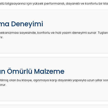
stü bilgisayarınız için yüksek performanslı, dayanıklı ve konforlu bir kl
ma Deneyimi
kanizması sayesinde, konforlu ve hızlı yazım deneyimi sunar. Tuşların d
ir.
zun Ömürlü Malzeme
ilmiş olan bu klavye, aşınmaya karşı dayanıklı yapısıyla uzun yıllar so
orur.