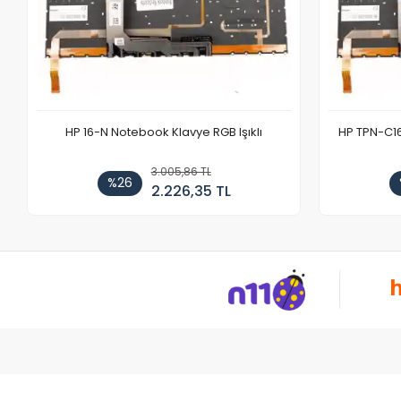
HP 16-N Notebook Klavye RGB Işıklı
HP TPN-C1
3.005,86 TL
%26
2.226,35 TL