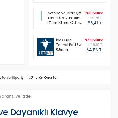
Notebook Ekran Çift
%63 indirim
Taraflı Uzayan Bant
227,76 TL
171mmX8mmX0.3mm
85,41 TL
(1 Set - 2 Adet)
Ice Cube
%72 indirim
Termal Pad 6w
198,38 TL
0.5mm
54,66 TL
50x50mm
efonla Sipariş
Ürün Önerileri
Garanti ve İade
e Dayanıklı Klavye