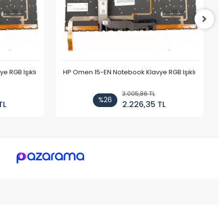
 RGB Işıklı
HP Omen 15-EN Notebook Klavye RGB Işıklı
3.005,86 TL
%26
TL
2.226,35 TL