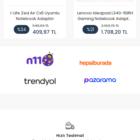
I-Life Zed Air Cx5 Uyumlu
Lenovo Ideapad L340-15IRH
Notebook Adaptör
Gaming Notebook Adaptör
Cihazı Şarj Aleti (150W)
540,93 TL
2.163,72 TL
%24
%21
409,97 TL
1.708,20 TL
Hızlı Teslimat