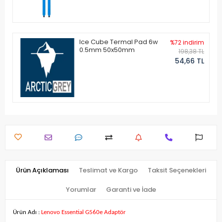
Ice Cube Termal Pad 6w
%72 indirim
0.5mm 50x50mm
198,38 TL
54,66 TL
Ürün Açıklaması
Teslimat ve Kargo
Taksit Seçenekleri
Yorumlar
Garanti ve İade
Ürün Adı :
Lenovo Essential G560e Adaptör