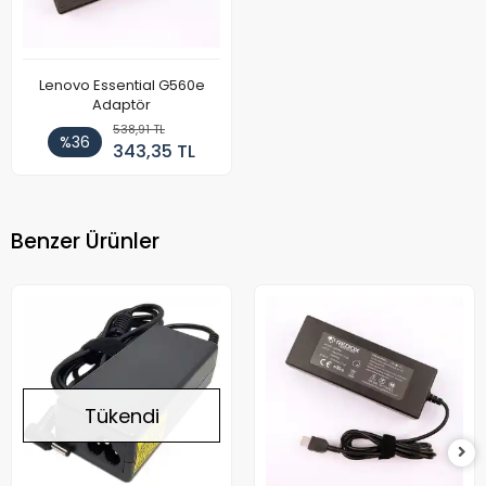
Lenovo Essential G560e
Adaptör
538,91 TL
%36
343,35 TL
Benzer Ürünler
Tükendi