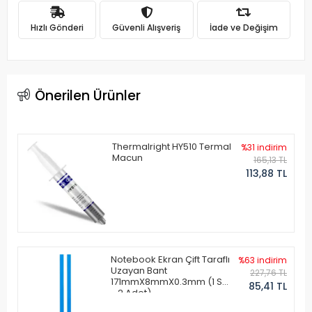
Hızlı Gönderi
Güvenli Alışveriş
İade ve Değişim
Önerilen Ürünler
Thermalright HY510 Termal
%31 indirim
Macun
165,13 TL
113,88 TL
Notebook Ekran Çift Taraflı
%63 indirim
Uzayan Bant
227,76 TL
171mmX8mmX0.3mm (1 Set
85,41 TL
- 2 Adet)