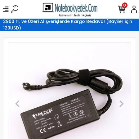
0
2900 TL ve Üzeri Alışverişlerde Kargo Bedava! (Bayiler için
120USD)