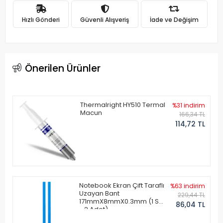
Hızlı Gönderi
Güvenli Alışveriş
İade ve Değişim
Önerilen Ürünler
Thermalright HY510 Termal
%31 indirim
Macun
166,34 TL
114,72 TL
Notebook Ekran Çift Taraflı
%63 indirim
Uzayan Bant
229,44 TL
171mmX8mmX0.3mm (1 Set
86,04 TL
- 2 Adet)