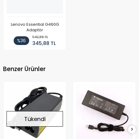
Lenovo Essential G460G
Adaptör
542,88 TL
%36
345,88 TL
Benzer Ürünler
Tükendi