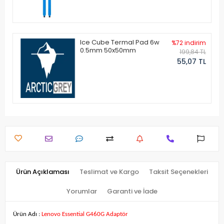
Ice Cube Termal Pad 6w
%72 indirim
0.5mm 50x50mm
199,84 TL
55,07 TL
Ürün Açıklaması
Teslimat ve Kargo
Taksit Seçenekleri
Yorumlar
Garanti ve İade
Ürün Adı :
Lenovo Essential G460G Adaptör