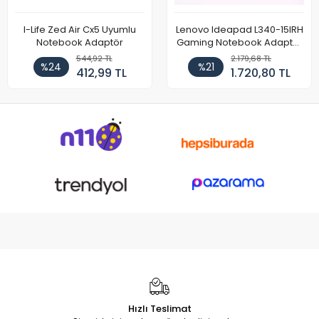
I-Life Zed Air Cx5 Uyumlu
Lenovo Ideapad L340-15IRH
Notebook Adaptör
Gaming Notebook Adaptör
Cihazı Şarj Aleti (150W)
544,92 TL
2.179,68 TL
%24
%21
412,99 TL
1.720,80 TL
Hızlı Teslimat