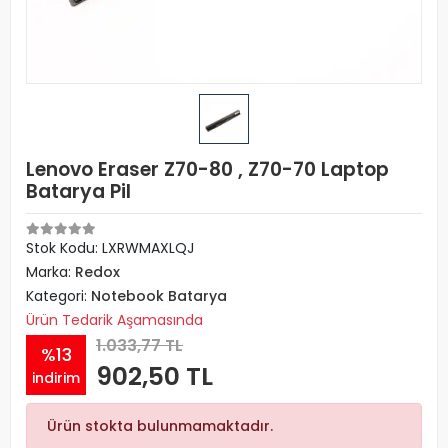
Lenovo Eraser Z70-80 , Z70-70 Laptop
Batarya Pil
Stok Kodu: LXRWMAXLQJ
Marka:
Redox
Kategori:
Notebook Batarya
Ürün Tedarik Aşamasında
1.033,77 TL
%13
902,50 TL
indirim
Ürün stokta bulunmamaktadır.