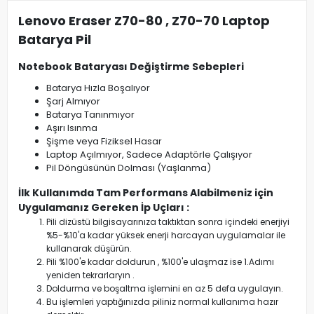
Lenovo Eraser Z70-80 , Z70-70 Laptop
Batarya Pil
Notebook Bataryası Değiştirme Sebepleri
Batarya Hızla Boşalıyor
Şarj Almıyor
Batarya Tanınmıyor
Aşırı Isınma
Şişme veya Fiziksel Hasar
Laptop Açılmıyor, Sadece Adaptörle Çalışıyor
Pil Döngüsünün Dolması (Yaşlanma)
İlk Kullanımda Tam Performans Alabilmeniz için
Uygulamanız Gereken İp Uçları :
Pili dizüstü bilgisayarınıza taktıktan sonra içindeki enerjiyi
%5-%10'a kadar yüksek enerji harcayan uygulamalar ile
kullanarak düşürün.
Pili %100'e kadar doldurun , %100'e ulaşmaz ise 1.Adımı
yeniden tekrarlaryın .
Doldurma ve boşaltma işlemini en az 5 defa uygulayın.
Bu işlemleri yaptığınızda piliniz normal kullanıma hazır