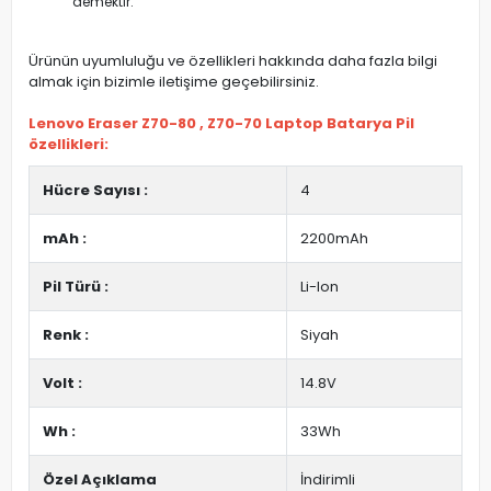
demektir.
Ürünün uyumluluğu ve özellikleri hakkında daha fazla bilgi
almak için bizimle iletişime geçebilirsiniz.
Lenovo Eraser Z70-80 , Z70-70 Laptop Batarya Pil
özellikleri:
Hücre Sayısı :
4
mAh :
2200mAh
Pil Türü :
Li-Ion
Renk :
Siyah
Volt :
14.8V
Wh :
33Wh
Özel Açıklama
İndirimli