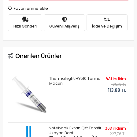
Favorilerime ekle
Hızlı Gönderi
Güvenli Alışveriş
İade ve Değişim
Önerilen Ürünler
Thermalright HY510 Termal
%31 indirim
Macun
165,13 TL
113,88 TL
Notebook Ekran Çift Taraflı
%63 indirim
Uzayan Bant
227,76 TL