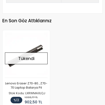
En Son Göz Attıklarınız
Tükendi
Lenovo Eraser Z70-80 , Z70-
70 Laptop Batarya Pil
Stok Kodu: LXRWMAXLQJ
1.033,77 TL
%13
902,50 TL