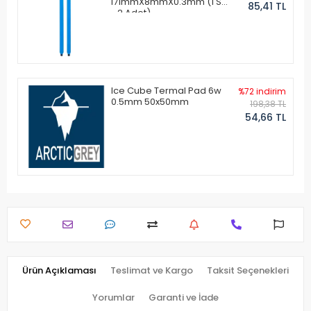
171mmX8mmX0.3mm (1 Set
85,41 TL
- 2 Adet)
Ice Cube Termal Pad 6w
%72 indirim
0.5mm 50x50mm
198,38 TL
54,66 TL
Ürün Açıklaması
Teslimat ve Kargo
Taksit Seçenekleri
Yorumlar
Garanti ve İade