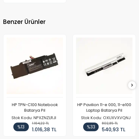
Benzer Ürünler
HP TPN-C100 Notebook
HP Pavilion 11-e 000, 11-e100
Batarya Pil
Laptop Batarya Pil
Stok Kodu: NPXZNZLRJI
Stok Kodu: OXUXVXVQNJ
1.164,22 TL
802,85 TL
%13
%33
1.016,38 TL
540,93 TL