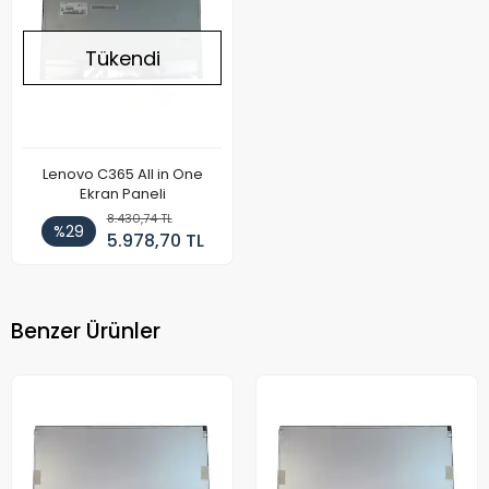
Tükendi
Lenovo C365 All in One
Ekran Paneli
8.430,74 TL
%29
5.978,70 TL
Benzer Ürünler