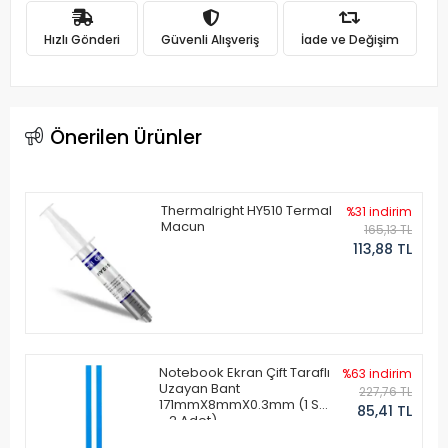
Hızlı Gönderi
Güvenli Alışveriş
İade ve Değişim
Önerilen Ürünler
Thermalright HY510 Termal
%31 indirim
Macun
165,13 TL
113,88 TL
Notebook Ekran Çift Taraflı
%63 indirim
Uzayan Bant
227,76 TL
171mmX8mmX0.3mm (1 Set
85,41 TL
- 2 Adet)