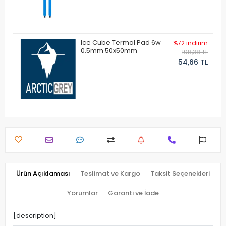
Ice Cube Termal Pad 6w
%72 indirim
0.5mm 50x50mm
198,38 TL
54,66 TL
Ürün Açıklaması
Teslimat ve Kargo
Taksit Seçenekleri
Yorumlar
Garanti ve İade
[description]