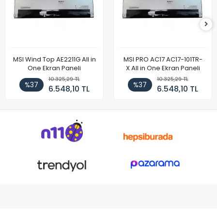
MSI Wind Top AE2211G All in
MSI PRO AC17 AC17-101TR-
One Ekran Paneli
X All in One Ekran Paneli
10.325,29 TL
10.325,29 TL
%37
%37
6.548,10 TL
6.548,10 TL