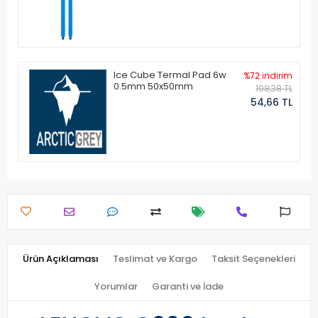
Ice Cube Termal Pad 6w
%72 indirim
0.5mm 50x50mm
198,38 TL
54,66 TL
Ürün Açıklaması
Teslimat ve Kargo
Taksit Seçenekleri
Yorumlar
Garanti ve İade