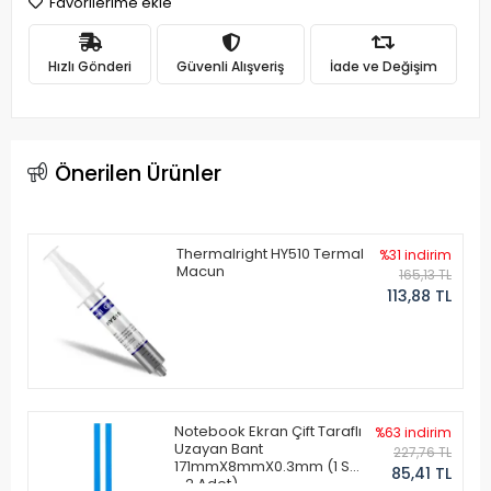
Favorilerime ekle
Hızlı Gönderi
Güvenli Alışveriş
İade ve Değişim
Önerilen Ürünler
Thermalright HY510 Termal
%31 indirim
Macun
165,13 TL
113,88 TL
Notebook Ekran Çift Taraflı
%63 indirim
Uzayan Bant
227,76 TL
171mmX8mmX0.3mm (1 Set
85,41 TL
- 2 Adet)