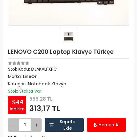
LENOVO C200 Laptop Klavye Türkçe
Stok Kodu: DJAKALFXPC
Marka:
LineOn
Kategori:
Notebook Klavye
Stok: Stokta Var
555,28 TL
%44
313,17 TL
indirim
Sepete
Hemen Al
Ekle