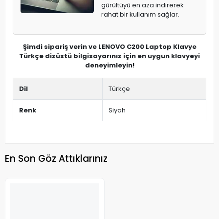
gürültüyü en aza indirerek
rahat bir kullanım sağlar.
Şimdi sipariş verin ve LENOVO C200 Laptop Klavye
Türkçe dizüstü bilgisayarınız için en uygun klavyeyi
deneyimleyin!
Dil
Türkçe
Renk
Siyah
En Son Göz Attıklarınız