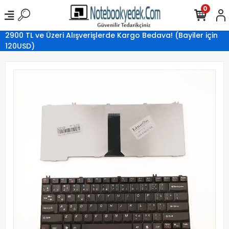
0
2900 TL ve Üzeri Alışverişlerde Kargo Bedava! (Bayiler için
120USD)