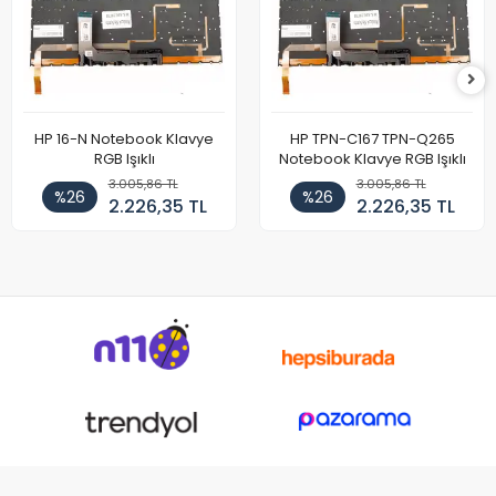
HP 16-N Notebook Klavye
HP TPN-C167 TPN-Q265
RGB Işıklı
Notebook Klavye RGB Işıklı
3.005,86 TL
3.005,86 TL
%26
%26
2.226,35 TL
2.226,35 TL