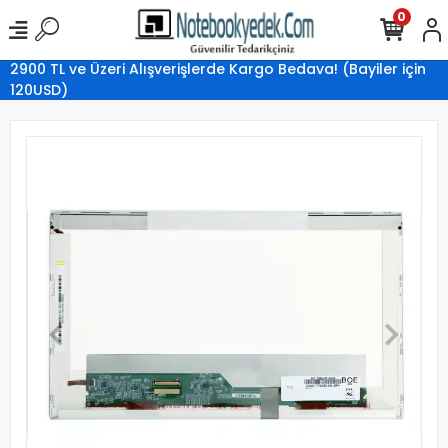
0
2900 TL ve Üzeri Alışverişlerde Kargo Bedava! (Bayiler için
120USD)