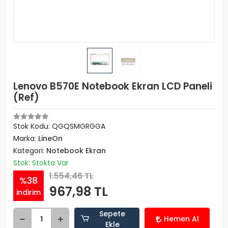
Lenovo B570E Notebook Ekran LCD Paneli
(Ref)
Stok Kodu: QGQSMGRGGA
Marka:
LineOn
Kategori:
Notebook Ekran
Stok: Stokta Var
1.554,46 TL
%38
967,98 TL
indirim
Sepete
Hemen Al
Ekle