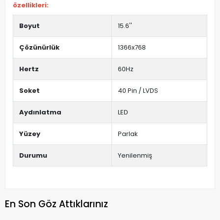
özellikleri:
Boyut
15.6''
Çözünürlük
1366x768
Hertz
60Hz
Soket
40 Pin / LVDS
Aydınlatma
LED
Yüzey
Parlak
Durumu
Yenilenmiş
En Son Göz Attıklarınız