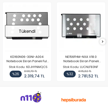
Tükendi
KD160N06-30NI-A004
NE156FHM-NXA V18.0
Notebook Ekran Paneli Full
Notebook Ekran Paneli
HD
144Hz
Stok Kodu: 6DJHYNMQCS
Stok Kodu: LUCNLF83NF
3.131,70 TL
4.115,62 TL
%26
%32
2.319,74 TL
2.781,52 TL