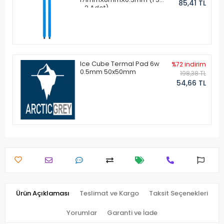
85,41 TL
- 2 Adet)
Ice Cube Termal Pad 6w
%72 indirim
0.5mm 50x50mm
198,38 TL
54,66 TL
Ürün Açıklaması
Teslimat ve Kargo
Taksit Seçenekleri
Yorumlar
Garanti ve İade