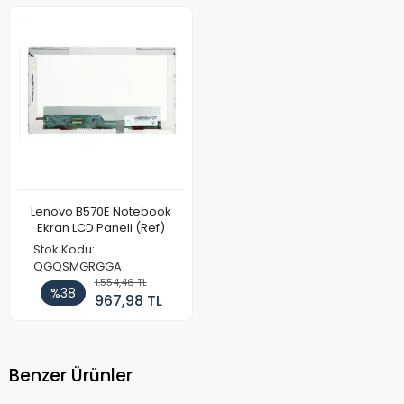
Lenovo B570E Notebook
Ekran LCD Paneli (Ref)
Stok Kodu:
QGQSMGRGGA
1.554,46 TL
%38
967,98 TL
Benzer Ürünler