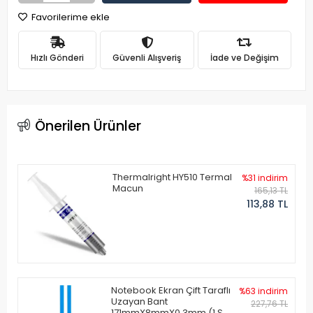
Favorilerime ekle
Hızlı Gönderi
Güvenli Alışveriş
İade ve Değişim
Önerilen Ürünler
Thermalright HY510 Termal
%31 indirim
Macun
165,13 TL
113,88 TL
Notebook Ekran Çift Taraflı
%63 indirim
Uzayan Bant
227,76 TL
171mmX8mmX0.3mm (1 Set