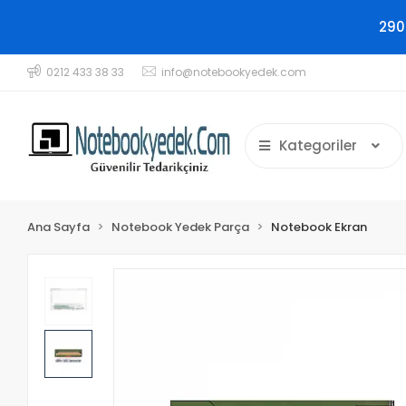
290
0212 433 38 33
info@notebookyedek.com
Kategoriler
Ana Sayfa
Notebook Yedek Parça
Notebook Ekran