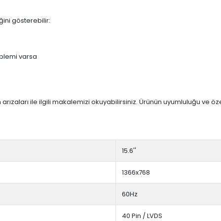
ini gösterebilir:
blemi varsa
arızaları ile ilgili makalemizi okuyabilirsiniz. Ürünün uyumluluğu ve ö
15.6''
1366x768
60Hz
40 Pin / LVDS