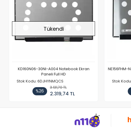
Tükendi
KD160N06-30NI-A004 Notebook Ekran
NE156FHM-NX
Paneli Full HD
Stok Kodu: 6DJHYNMQCS
Stok Kodu
3.131,70 TL
%26
2.319,74 TL