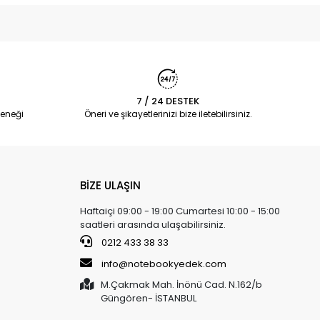
7 / 24 DESTEK
eneği
Öneri ve şikayetlerinizi bize iletebilirsiniz.
BİZE ULAŞIN
Haftaiçi 09:00 - 19:00 Cumartesi 10:00 - 15:00
saatleri arasında ulaşabilirsiniz.
0212 433 38 33
info@notebookyedek.com
M.Çakmak Mah. İnönü Cad. N.162/b
Güngören- İSTANBUL