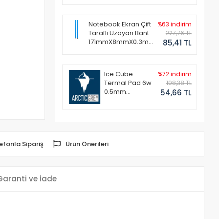
Notebook Ekran Çift
%63 indirim
Taraflı Uzayan Bant
227,76 TL
171mmX8mmX0.3mm
85,41 TL
(1 Set - 2 Adet)
Ice Cube
%72 indirim
Termal Pad 6w
198,38 TL
0.5mm
54,66 TL
50x50mm
efonla Sipariş
Ürün Önerileri
Garanti ve İade