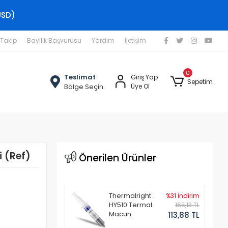
USD)
 Takip
Bayilik Başvurusu
Yardım
İletişim
0
Teslimat
Giriş Yap
Sepetim
Bölge Seçin
Üye Ol
 (Ref)
Önerilen Ürünler
Thermalright
%31 indirim
HY510 Termal
165,13 TL
Macun
113,88 TL