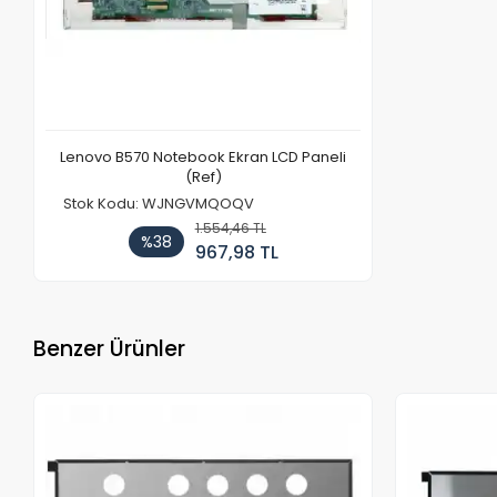
Lenovo B570 Notebook Ekran LCD Paneli
(Ref)
Stok Kodu: WJNGVMQOQV
1.554,46 TL
%38
967,98 TL
Benzer Ürünler
Stokta Yok