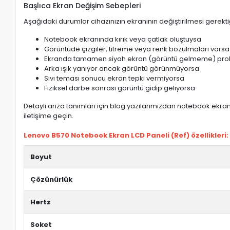
Başlıca Ekran Değişim Sebepleri
Aşağıdaki durumlar cihazınızın ekranının değiştirilmesi gerektiğ
Notebook ekranında kırık veya çatlak oluştuysa
Görüntüde çizgiler, titreme veya renk bozulmaları varsa
Ekranda tamamen siyah ekran (görüntü gelmeme) pro
Arka ışık yanıyor ancak görüntü görünmüyorsa
Sıvı teması sonucu ekran tepki vermiyorsa
Fiziksel darbe sonrası görüntü gidip geliyorsa
Detaylı arıza tanımları için blog yazılarımızdan notebook ekran 
iletişime geçin.
Lenovo B570 Notebook Ekran LCD Paneli (Ref) özellikleri:
Boyut
Çözünürlük
Hertz
Soket