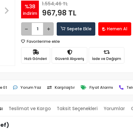
1.554,46 TL
%38
967,98 TL
indirim
Sepete Ekle
Hemen Al
Favorilerime ekle
Hızlı Gönderi
Güvenli Alışveriş
İade ve Değişim
e Et
Yorum Yaz
Karşılaştır
Fiyat Alarmı
Tel
sı
Teslimat ve Kargo
Taksit Seçenekleri
Yorumlar
Ref)