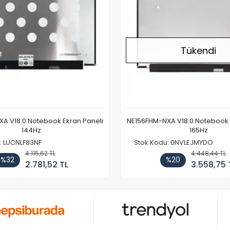
Tükendi
A V18.0 Notebook Ekran Paneli
NE156FHM-NXA V18.0 Notebook 
144Hz
165Hz
: LUCNLF83NF
Stok Kodu: 0NVLEJMYDO
4.115,62 TL
4.448,44 TL
%32
%20
2.781,52 TL
3.558,75 