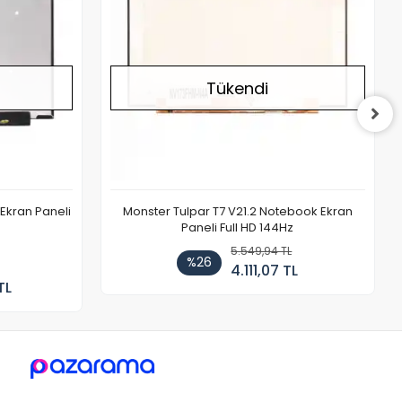
Tükendi
Ekran Paneli
Monster Tulpar T7 V21.2 Notebook Ekran
Paneli Full HD 144Hz
5.549,94 TL
%26
4.111,07 TL
TL